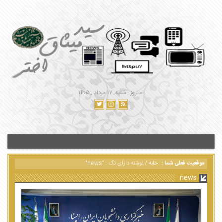
امـروز : شنبه, ۱۷ مرداد , ۱۴۰۵
موقعیت فعلی شما :
خانه
/
نوشته دارای تگ : "news"
news