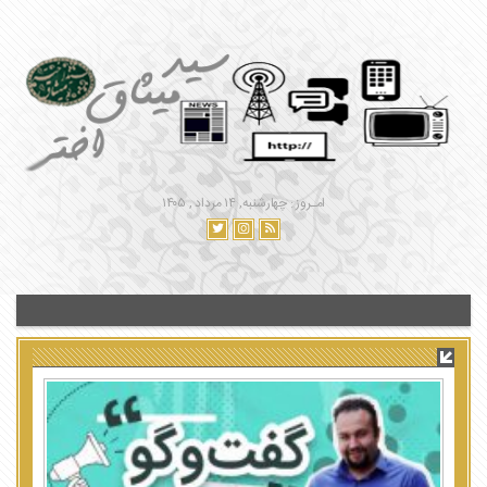
امـروز : چهارشنبه, ۱۴ مرداد , ۱۴۰۵