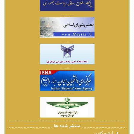
................
................
................
................
منتشر شده ها
آرشیو گالری