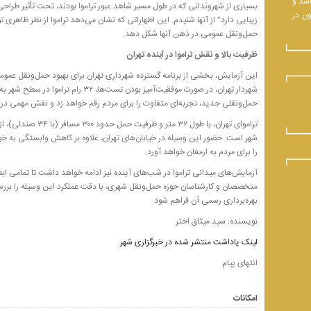
اشد و
بسیاری از شهروندانی که در طول مسیر شاهد عبور تراموا بودند، تحت تأثیر طراحی 
ون در
زیبایی دارد” از آنها شنیدم. این اظهاراتی که نشان می‌دهد تراموا از نظر ظاهری
حمل‌ونقل عمومی در ذهن آنها شکل دهد.
ظرفیت بالا و نقش تراموا در آینده تهران
این آزمایش، بخشی از برنامه گسترده شهرداری تهران برای بهبود حمل‌ونقل عمو
شهردار تهران، در صورت موفقیت‌آمیز بودن تس
حمل‌ونقلی جدید، تجربه‌ای متفاوت را برای مردم رقم خواهد زد و نقش مهمی د
تراموای تهران، با طول 
شهر است. حضور این وسیله در خیابان‌های تهران، علاوه بر کاهش وابستگی به 
را برای مردم به ارمغان خواهد آورد.
آزمایش‌های میدانی تراموا در شب‌های آینده نیز ادامه خواهد داشت تا تمامی ابعاد
متخصصان و کارشناسان حوزه حمل‌ونقل شهری، با دقت عملکرد این وسیله را بررس
بهره‌برداری رسمی آن فراهم شود.
نویسنده: سید میثاق اختر
لینک یاداشت منتشر شده در خبرگزاری شهر
انتهای پیام
امکانات