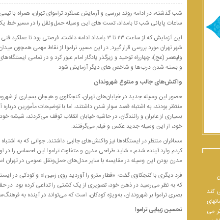
شب گذشته، در ادامه روند بررسی و آزمایش عملکرد تراموای تهران، همراه با تیمی
ساعات پایانی شب تا بامداد، تست های این وسیله حمل‌ونقل را در مسیر خط یک تند
این آزمایش که از ساعت ۲۳ تا ۳ بامداد ادامه داشت، فرصتی ب
شهر تهران مورد بررسی قرار گیرد. در این مسیر، تراموا از نقاط مهمی همچون مید
ولیعصر (عج)، چهارراه توحید و زیرگذر یادگار امام عبور کرد و در تمامی ایستگاه‌ه
و بسته شدن درب‌ها و شاخص های دیگر آزمایش شود.
واکنش‌های جالب و متنوع شهروندان
حضور این وسیله جدید در خیابان‌های تهران، کنجکاوی و هیجان بسیاری از شهروند
منتظر بودند، به اشتباه قصد سوار شدن داشتند، اما با توضیحات مأمورین درباره 
بسیاری از عابران و رانندگان، در حاشیه خیابان انقلاب توقف می‌کردند، شیشه خودر
خود، از این وسیله جدید عکس و فیلم می‌گرفتند.
مسافران منتظر در ایستگاه‌ها نیز واکنش‌های جالبی داشتند. جوانی که به اشتباه 
کردم وارد آینده شدم.» شاید طراحی مدرن و متفاوت تراموا این احساس را در او 
مدرن بودن این وسیله در مقایسه با سایر مدل‌های حمل‌ونقل عمومی در تهران ا
فرد دیگری با کنجکاوی گفت: «قطار مترو را آوردید روی زمین!» و کودکی در ایست
ن
که به نظر می‌رسید در ذهن خود، تصویری از یک کشتی را تداعی کرده بود. در حق
ی کند
بصری تراموا بر شهروندان، به‌ویژه کودکان، است که می‌تواند در آینده به فرهنگ‌س
انهای
تحسین زیبایی تراموا
تر می