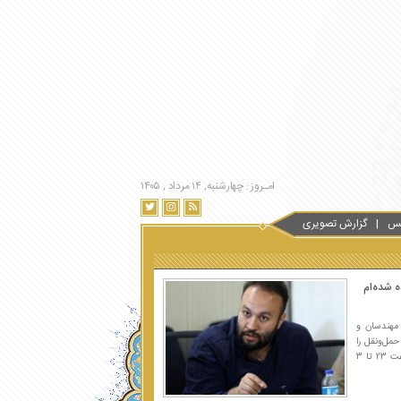
امـروز : چهارشنبه, ۱۴ مرداد , ۱۴۰۵
س
گزارش تصویری
ه شده‌ام
 مهندسان و
مل‌ونقل را
در مسیر خط یک تندرو، از تهرانپارس تا میدان آزادی، دنبال کردیم. این آزمایش که از ساعت ۲۳ تا ۳