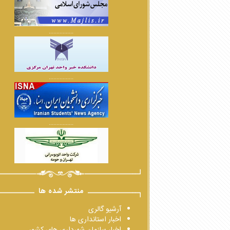
................
................
................
منتشر شده ها
آرشیو گالری
اخبار استانداری ها
اخبار سازمان شهرداری های کشور