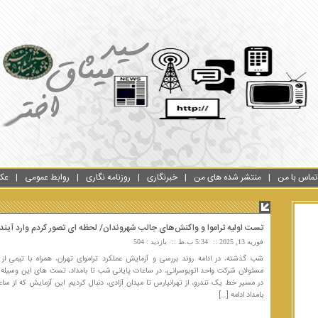
تماس با من
منتشر شده های من
خبرنگاری
روزنامه نگاری
روابط عمومی
عک
تست اولیه تراموا و واکنش‌های جالب شهروندان/ لحظه ای تصور کردم وارد آیند
فوریه 13, 2025
5:34 ب.ظ
بازدید : 504
شب گذشته، در ادامه روند بررسی و آزمایش عملکرد تراموای تهران، همراه با تیمی از
مسئولان شرکت واحد اتوبوسرانی، در ساعات پایانی شب تا بامداد، تست های این وسیله ح
بامداد ادامه […]