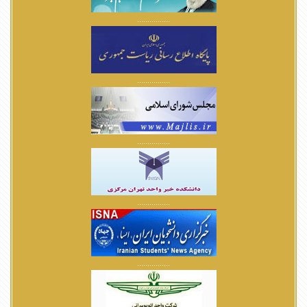
................
................
................
................
................