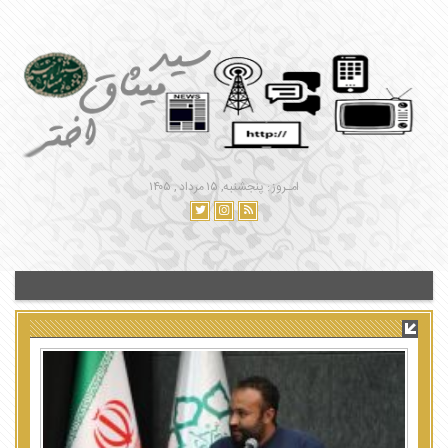
امـروز : پنجشنبه, ۱۵ مرداد , ۱۴۰۵