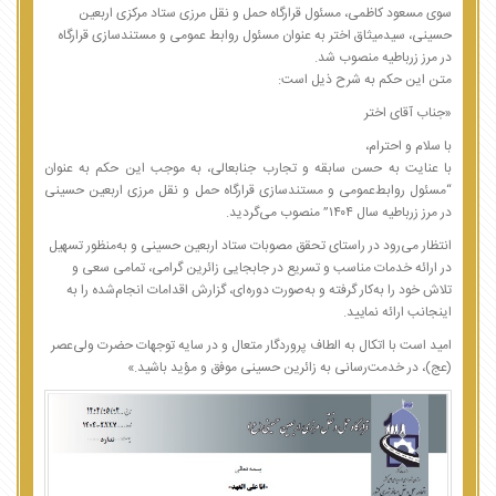
سوی مسعود کاظمی، مسئول قرارگاه حمل و نقل مرزی ستاد مرکزی اربعین
حسینی، سیدمیثاق اختر به عنوان مسئول روابط ‌عمومی و مستندسازی قرارگاه
در مرز زرباطیه منصوب شد.
متن این حکم به شرح ذیل است:
«جناب آقای اختر
با سلام و احترام،
با عنایت به حسن سابقه و تجارب جنابعالی، به موجب این حکم به عنوان
“مسئول روابط‌عمومی و مستندسازی قرارگاه حمل و نقل مرزی اربعین حسینی
در مرز زرباطیه سال ۱۴۰۴” منصوب می‌گردید.
انتظار می‌رود در راستای تحقق مصوبات ستاد اربعین حسینی و به‌منظور تسهیل
در ارائه خدمات مناسب و تسریع در جابجایی زائرین گرامی، تمامی سعی و
تلاش خود را به‌کار گرفته و به‌صورت دوره‌ای، گزارش اقدامات انجام‌شده را به
اینجانب ارائه نمایید.
امید است با اتکال به الطاف پروردگار متعال و در سایه توجهات حضرت ولی‌عصر
(عج)، در خدمت‌رسانی به زائرین حسینی موفق و مؤید باشید.»