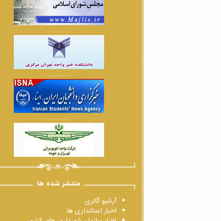
................
................
................
منتشر شده ها
آرشیو گالری
اخبار استانداری ها
اخبار سازمان شهرداری های کشور