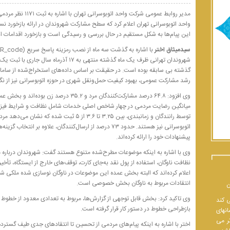
واحد اتوبوسرانی تهران اعلام کرد که سطح مشارکت شهروندان در ارائه بازخورد ن
این پیام‌ها به شکل مستقیم در حال بررسی و رسیدگی است و بازخورد اقدامات ان
سیدمیثاق اختر
گذشته بی سابقه بوده است. در حقیقت بر اساس داده‌های استخراج‌شده از سامانه
رشد مشارکت عمومی، بهبود کیفیت حمل‌ونقل شهری در حوزه اتوبوسرانی نیز از ن
میانگین رضایت مردمی در چهار شاخص اصلی خدمات شامل نظافت و شرایط فیزیکی 
توسط رانندگان و زمانبندی، بین ۳.۲۵ تا ۳.۶ از ۵
اتوبوسرانی نیز هستند. حدود ۷۳ درصد از ارسال‌کنندگان، علاو
پیشنهادات خود را ارائه کرده‌اند.
وی با اشاره به اینکه موضوعات مطرح‌شده متنوع هستند گفت: شهروندان درباره م
نظافت ناوگان، استفاده از پول نقد به‌جای کارت، توقف‌های خارج از ایستگاه، تأخ
اعلام کرده‌اند که البته بخش عمده این موضوعات در ناوگان نوسازی شده ملکی
انتقادات مربوط به ناوگان بخش خصوصی است.
ن
وی تاکید کرد: بخش قابل توجهی از گزارش‌ها، مربوط به تعدادی معدود از خطوط پ
ی کند
بازطراحی خطوط در دستور کار قرار گرفته است.
انهای
تر می
اختر با اشاره به اینکه پیام‌های مردمی از تحسین تا انتقادهای جدی طیف گسترده‌