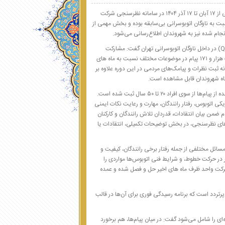
مدیر روابط عمومی شرکت واحد اتوبوسرانی تهران با اشاره به ثبت ۱۱۷۱ نظر مردمی از ۱۷ آبان تا ۱۷ آذر ۱۴۰۴ در سامانه نظرسنجی شرکت
سبت به ناوگان اتوبوسرانی بی‌سابقه بوده و بخش مهمی از
جام شده نیز به شهروندان اطلاع‌رسانی می‌شود.
با اشاره به گذشت سه ماه از نصب رمزینه پاسخ سریع (QR_code) در داخل ناوگان اتوبوسرانی تهران گفت: مشارکت
شهروندان تهرانی ظرف یک ماه گذشته منتهی به ۱۷ آذرماه سال جاری با ثبت یک هزار و ۱۷۱ پیام در موضوعات مختلف نسبت به ماه های
 ثبت نظرات و پیامک‌های مردمی در این دوره علاوه بر
گاه شهروندان قابل مشاهده است.
وی افزود: ۶۴.۸ درصد مشارکت‌کنندگان مرد و ۳۵.۲ درصد زن بوده‌اند و بخش عمده از پیام‌ها از سوی افراد ۲۰ تا ۵۰ سال ثبت شده است.
اتوبوس، رفتار رانندگان، مهارت و رعایت نکات ایمنی
 ثبت شده که نشان می‌دهد مردم ضمن بیان انتقادات، قدردان تلاش رانندگان و کارکنان
ه بر انتخاب گزینه‌های نظرسنجی، در بخش توضیحات تکمیلی، انتقادات یا
سائل مختلفی از جمله رفتار برخی رانندگان، کیفیت و
یر در حرکت خطوط، و شرایط فنی اتوبوس‌ها مواردی را
 شرکت واحد ظرف ماه های اخیر حل و فصل شده و عمده
رتردد است که برنامه رسیدگی فوری برای آن‌ها در قالب
ای را شامل می‌شود گفت: در میان پیام‌ها، هم برخورد