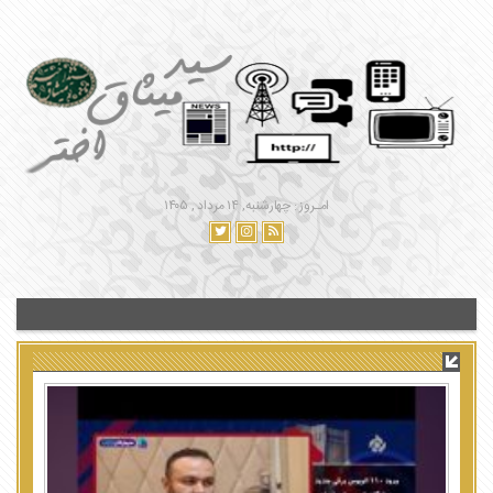
امـروز : چهارشنبه, ۱۴ مرداد , ۱۴۰۵