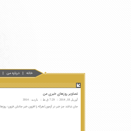
خانه
درباره من
تصاویر روزهای خبری من
آوریل 18, 2014
7:29 ق.ظ
بازدید : 3914
جان نباشد جز خبر در آزمون/هرکه را افزون خبر جانش فزون- روزها