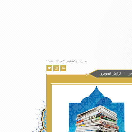
امـروز : یکشنبه, ۱۱ مرداد , ۱۴۰۵
س
گزارش تصویری