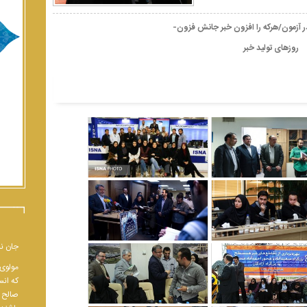
ر آزمون/هرکه را افزون خبر جانش فزون-
روزهای تولید خبر
جان نب
مولوی 
که انس
صالح و