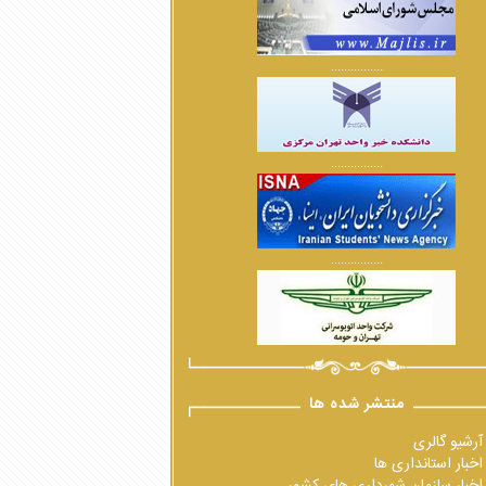
................
................
................
منتشر شده ها
آرشیو گالری
اخبار استانداری ها
اخبار سازمان شهرداری های کشور