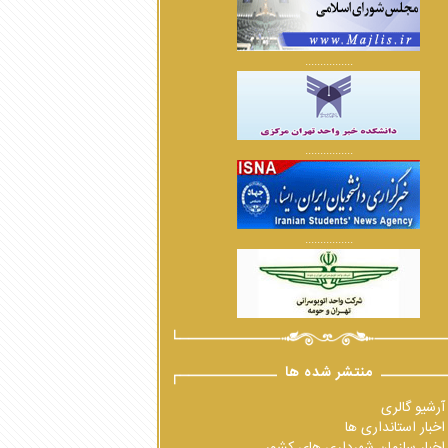
................
................
................
منتشر شده ها
آرشیو گالری
اخبار استانداری ها
اخبار سازمان شهرداری های کشور