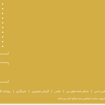
اس با من
منتشر شده های من
عکس
گزارش تصویری
خبرنگاری
روزنامه نگ
یرانی|وب سایت شخصی سیدمیثاق اختر می باشد.