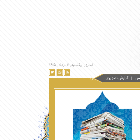
امـروز : یکشنبه, ۱۱ مرداد , ۱۴۰۵
س
گزارش تصویری