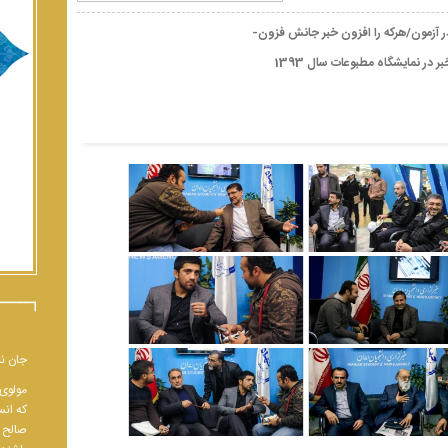
ر آزمون/هرکه را افزون خبر جانش فزون-
ر در نمایشگاه مطبوعات سال 1393
جان نب
مولوی 
که انس
صالح و