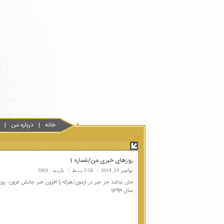
خانه
درباره من
روزهای خبری من/شماره 1
نوامبر 14, 2014
5:58 ب.ظ
بازدید : 3903
جان نباشد جز خبر در آزمون/هرکه را افزون خبر جانش فزون- روز
سال 1393