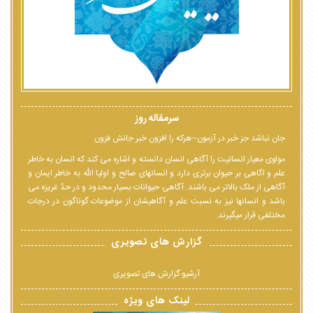
سرمقاله روز
جان نباشد جز خبر در آزمون--هرکه را افزون خبر جانش فزون
مولوی معیار انسانیت را آگاهی انسان دانسته و اشاره می کند که انسان به خاطر
علم و اگاهی بر حیوان برتری دارد و انسانهای صالح و اولیا الله به خاطر ایمان و
آگاهی از ملک بالاتر می باشند. آگاهی حیوانات بسیار محدود و در حدّ غریزه می
باشد و انسانها نیز به نسبت علم و آگاهیشان از موضوعات گوناگون در درجات
مختلفی قرار میگیرند.
گزارش های تصویری
آرشیو گزارش های تصویری
لینک های ویژه