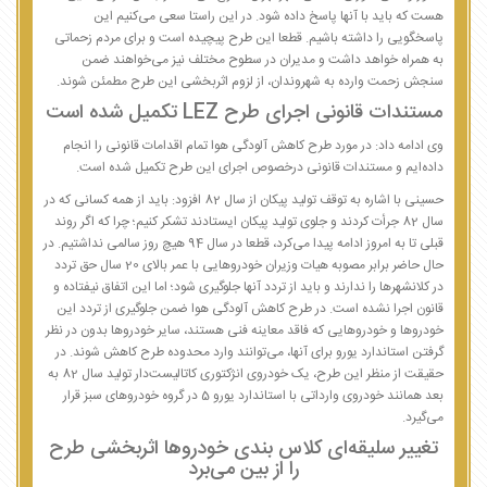
هست که باید با آنها پاسخ داده شود. در این راستا سعی می‌کنیم این
پاسخگویی را داشته باشیم. قطعا این طرح پیچیده است و برای مردم زحماتی
به همراه خواهد داشت و مدیران در سطوح مختلف نیز می‌خواهند ضمن
سنجش زحمت وارده به شهروندان، از لزوم اثربخشی این طرح مطمئن شوند.
مستندات قانونی اجرای طرح LEZ تکمیل شده است
وی ادامه داد: در مورد طرح کاهش آلودگی هوا تمام اقدامات قانونی را انجام
داده‌ایم و مستندات قانونی درخصوص اجرای این طرح تکمیل شده است.
حسینی با اشاره به توقف تولید پیکان از سال 82 افزود: باید از همه کسانی که در
سال 82 جرأت کردند و جلوی تولید پیکان ایستادند تشکر کنیم؛ چرا که اگر روند
قبلی تا به امروز ادامه پیدا می‌کرد، قطعا در سال 94 هیچ روز سالمی نداشتیم. در
حال حاضر برابر مصوبه هیات وزیران خودروهایی با عمر بالای 20 سال حق تردد
در کلانشهرها را ندارند و باید از تردد آنها جلوگیری شود؛ اما این اتفاق نیفتاده و
قانون اجرا نشده است. در طرح کاهش آلودگی هوا ضمن جلوگیری از تردد این
خودروها و خودروهایی که فاقد معاینه فنی هستند، سایر خودروها بدون در نظر
گرفتن استاندارد یورو برای آنها، می‌توانند وارد محدوده طرح کاهش شوند. در
حقیقت از منظر این طرح، یک خودروی انژکتوری کاتالیست‌دار تولید سال 82 به
بعد همانند خودروی وارداتی با استاندارد یورو 5 در گروه خودروهای سبز قرار
می‌گیرد.
تغییر سلیقه‌ای کلاس بندی خودروها اثربخشی طرح
را از بین می‌برد