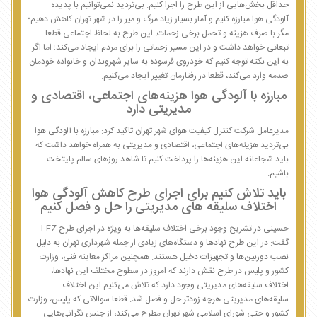
حداقل بخش‌هایی از این طرح را اجرا کنیم. بی‌تردید نمی‌توانیم با پدیده
آلودگی هوا مبارزه کنیم و آمار بسیار زیاد مرگ و میر را در شهر تهران کاهش دهیم؛
مگر با صرف هزینه و تحمل برخی زحمات. این طرح به لحاظ اجتماعی قطعا
تبعاتی خواهد داشت و در این مسیر زحماتی را برای مردم ایجاد می‌کند؛ اما اگر
به این نکته توجه کنیم که خودروی فرسوده به سایر شهروندان و خانواده خودمان
صدمه وارد می‌کند، قطعا در رفتارمان تغییر ایجاد می‌کنیم.
مبارزه با آلودگی هوا هزینه‌های اجتماعی، اقتصادی و
مدیریتی دارد
مدیرعامل شرکت کنترل کیفیت هوای شهر تهران تاکید کرد: مبارزه با آلودگی هوا
بی‌تردید هزینه‌های اجتماعی، اقتصادی و مدیریتی به همراه خواهد داشت که
باید شجاعانه این هزینه‌ها را پرداخت کنیم تا شاهد روزهای سالم پایتخت
باشیم.
باید تلاش کنیم برای اجرای طرح کاهش آلودگی هوا
اختلاف سلیقه های مدیریتی را حل و فصل کنیم
حسینی در تشریح وجود برخی اختلاف سلیقه‌ها به ویژه در اجرای طرح LEZ
گفت: در این طرح نهادها و دستگاه‌های زیادی از جمله شهرداری تهران به دلیل
نصب دوربین‌ها و تجهیزات دخیل هستند. همچنین مراکز معاینه فنی، وزارت
کشور و پلیس در طرح نقش دارند که امروز در سطوح مختلف این نهادها،
اختلاف سلیقه‌های مدیریتی وجود دارد که تلاش می‌کنیم این اختلاف
سلیقه‌های مدیریتی هرچه زودتر حل و فصل شد. قطعا سوالاتی که پلیس، وزارت
کشور و حتی شورای اسلامی شهر تهران مطرح می‌کند، از جنس نگرانی‌هایی