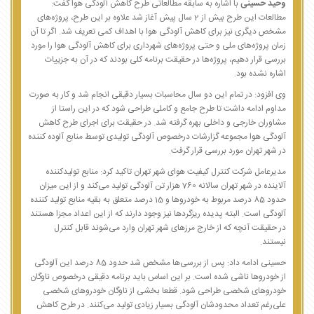
وحید حسینی
با اشاره به سابقه مطالعاتی طرح کاهش آلودگی هوا گفت:
مطالعات این طرح بیش از 2 سال پیش آغاز شد علاوه بر این طرح، پروژه‌های
مشخص دیگری نیز برای کاهش آلودگی هوا با اهداف کمی تعریف شد. اگر تا آن
زمان پروژه‌های ملی و حتی پروژه‌های شهرداری برای کاهش آلودگی هوا را مورد
بررسی قرار دهیم، پروژه‌ها در حقیقت برنامه کلی بودند که در آن به جزییات
اشاره نشده بود.
وی افزود: در تمام این دو سال محاسبات بسیار دقیقی انجام شد و کار به صورت
مداوم ادامه داشت تا طرح جامع و کاملی طراحی شود که در این راستا از
مشاوران خارجی و داخلی بهره گرفته شد. در حقیقت برای اجرای طرح کاهش
آلودگی هوا مجموعه گزارشات درخصوص آلودگی تولیدی توسط منابع آلوده کننده
در شهر تهران مورد بررسی قرار گرفت.
مدیرعامل شرکت کنترل کیفیت هوای شهر تهران تاکید کرد: منابع تولیدکننده
آلاینده در شهر تهران سالانه 760 هزار تن آلودگی تولید می‌کند و از این میزان
حدود 85 درصد مربوط به خودروها و 15 درصد متعلق به بقیه منابع تولید کننده
آلودگی است. البته پدیده ریزگردها نیز وجود دارند که از این اعداد مجزا هستند
در حقیقت آنچه که از خارج مرزهای شهر تهران وارد می‌شوند قابل کنترل
نیستند.
حسینی ادامه داد: پس از بررسی‌ها مشخص شد حدود 85 درصد این آلودگی
از خودروها ناشی شده است. بر این اساس باید برنامه دقیقی درخصوص ناوگان
خودروهای شخصی طراحی شود. قطعا بخشی از ناوگان خودروهای شخصی
علی‌رغم تعداد محدودشان آلودگی بسیار زیادی تولید می‌کنند. در طرح کاهش