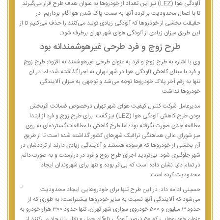
آلودگی هوا (LEZ) نیز این تعداد از خودروها به عنوان هدف طرح قرار می‌گیرند
تا با اعمال محدودیت بر تردد آنها به سمت پاک شدن هوا گام برداریم. در
حقیقت بخشی از خودروها که آلودگی زیادی تولید می‌کنند را حذف می‌کنیم تا از
این طریق میزان زیادی از آلودگی هوای شهر تهران برطرف شود.
طرح زوج و فرد طرحی غیرهوشمندانه بود
وی با اشاره به طرح زوج و فرد به عنوان طرحی غیرهوشمندانه افزود: طرح زوج
و فرد با مبنای کاهش آلودگی هوا در شهر تهران به اجرا گذاشته شد؛ اما در آن
تنها به رقم آخر پلاک خودروها توجه می‌شد و توجهی به میزان آلایندگی
خودروها نداشت.
مدیرعامل شرکت کنترل کیفیت هوای شهر تهران درخصوص ضمانت اثربخش
بودن طرح کاهش آلودگی هوا (LEZ) نیز گفت: برای طرح زوج و فرد از ابتدا
مطالعه جدی صورت نگرفته بود؛ اما طرح کاهش با مطالعات گسترده‌ای به روی
میز شورای عالی هماهنگی ترافیک شهرهای کشور گذاشته شده است تا از طریق
آن بخشی از خودروها که فرسوده هستند و آلایندگی زیادی دارند از ترددشان در
شهر جلوگیری شود. بی‌تردید اجرای طرح زوج و فرد در درازمدت و به صورت دائم
در تمام دنیا نشان داده است که بی‌اثر بوده و تنها برای شهروندان ایجاد
محدودیت کرده است.
حسینی ادامه داد: در این طرح تنها برای خودروهایی ایجاد محدودیت
می‌شود که آلایندگی آنها نسبت به سایر خودروها بیشتراست؛ به طوری که از
حدود 3 میلیون و 500 خودروی سواری شهر تهران، تنها حدود 300 هزار خودرو به
عنوان خودروهایی که 50 درصد آلودگی ناوگان حمل و نقل را ایجاد می‌کنند از