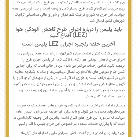
وی تاکید کرد: به دلیل پیشینه مطالعاتی گسترده این طرح و کار کارشناسی که بر
روی جزییات آن انجام شده، طرح بسیار کامل و پخته است و پس از بررسی همه
جوانب، این طرح به شورای ترافیک شهر تهران و شورای عالی هماهنگی ترافیک
شهرهای کشور ارسال شد.
باید پلیس را درباره اجرای طرح کاهش آلودگی هوا
(LEZ) اقناع کنیم
آخرین حلقه زنجیره اجرای LEZ پلیس است
مدیرعامل شرکت کنترل کیفیت هوای شهر تهران درباره عدم همکاری پلیس در
اجرای طرح کاهش آلودگی هوا (LEZ) تاکید کرد: اگر پلیس اجرای طرح را
برعهده نگیرد تمامی زحمات بی‌ثمر می‌ماند؛ این در حالی است که برای اجرایی
شدن طرح دوربین‌های پلاک‌خوان، اتصال دیتابیس‌ها و سامانه یکپارچه معاینه
فنی در کشور فراهم شده؛ به طوری که اگر کسی در یکی از شهرهای کرج، قم و یا
قزوین معاینه فنی دریافت کند در تهران می‌توانیم کلاس خودرو را مشخص کنیم.
در حقیقت زنجیره اجرا تکمیل شده و تنها آخرین حلقه این زنجیره که برعهده
پلیس است باید کامل شود.
حسینی ادامه داد: آخرین حلقه این زنجیره خودروهایی هستند که به صورت
غیرمجاز وارد محدوده می‌شوند و باید برای آنها جریمه صادر شود. پلیس اعلام
می‌کند که در مورد این طرح هنوز اقناع نشده. بنابرین این وظیفه کارشناسی ما
است که با برگزاری جلسات متعدد در خصوص این طرح، پلیس را اقناع کنیم.
وی درباره زمان اجرای طرح گفت: تلاش بسیاری داریم که از ابتدای آبان‌ماه