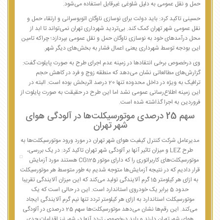
حمل و نقل عمومی به دلیل شلوغی غیرقابل استفاده می‌شود.
حسینی تاکید کرد: باید دولت برای نوسازی ناوگان اتوبوسرانی و ارتقاء حمل و
نقل عمومی شهر تهران کمک کند. بی‌تردید شهرداری تهران نمی‌تواند تا ابد از
محل درآمدهای خود به نوسازی ناوگان حمل و نقل عمومی بپردازد؛ چراکه تامین
این بودجه توسط شهرداری یعنی اعمال فشار به بخش‌های دیگر شهر.
وی درخصوص برخی انتقادها در زمینه عدم اجرای طرح به صورت پایلوت گفت:
گزارش‌های مطالعاتی نشان می‌دهد که منطقه زوج و فرد در کاهش حجم
ترافیک به ویژه در داخل محدوده تنها 20 درصد اثربخش بوده است. البته در
این زمینه اطلاع‌رسانی عمومی نشد اما این طرح در حقیقت به صورت پایلوت از
فروردین به اجرا گذاشته شده است.
سهم 25 درصدی موتورسیکلت‌ها در آلودگی هوای
شهر تهران
مدیرعامل شرکت کنترل کیفیت هوای شهر تهران در مورد ورود موتورسیکلت‌ها به
طرح LEZ و میزان تاثیر آنها بر آلودگی شهر تهران تاکید کرد: در یک بررسی،
موتورسیکلت‌های کاربراتوری را که دارای موتور CG12
5 هستند مورد آزمایش
قرار دادیم که در نتیجه آزمایش‌ها متوجه شدیم به طور متوسط هر موتورسیکلت
به ازای هر کیلومتر 15 گرم آلایندگی تولید می‌کند که این میزان آلایندگی تقریبا
حدود 5 برابر یک خودروی استاندارد است. این در حالی است که یک
موتورسیکلت استاندارد به ازای هر کیلومتر تردد تنها نیم گرم آلایندگی ایجاد
می‌کند. این رقم‌ها نشان می‌دهد موتورسیکلت‌ها سهم 25 درصدی در آلودگی
هوای شهر تهران دارند و باید درخصوص تردد آنها در شهر نیز اقدامات جدی