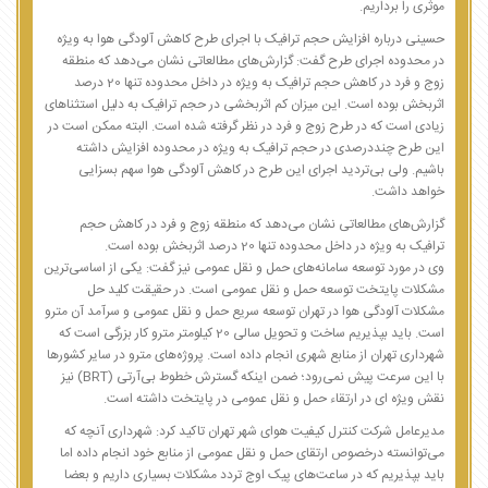
موثری را برداریم.
حسینی درباره افزایش حجم ترافیک با اجرای طرح کاهش آلودگی هوا به ویژه
در محدوده اجرای طرح گفت: گزارش‌های مطالعاتی نشان می‌دهد که منطقه
زوج و فرد در کاهش حجم ترافیک به ویژه در داخل محدوده تنها 20 درصد
اثربخش بوده است. این میزان کم اثربخشی در حجم ترافیک به دلیل استثناهای
زیادی است که در طرح زوج و فرد در نظر گرفته شده است. البته ممکن است در
این طرح چنددرصدی در حجم ترافیک به ویژه در محدوده افزایش داشته
باشیم. ولی بی‌تردید اجرای این طرح در کاهش آلودگی هوا سهم بسزایی
خواهد داشت.
گزارش‌های مطالعاتی نشان می‌دهد که منطقه زوج و فرد در کاهش حجم
ترافیک به ویژه در داخل محدوده تنها 20 درصد اثربخش بوده است.
وی در مورد توسعه سامانه‌های حمل و نقل عمومی نیز گفت: یکی از اساسی‌ترین
مشکلات پایتخت توسعه حمل و نقل عمومی است. در حقیقت کلید حل
مشکلات آلودگی هوا در تهران توسعه سریع حمل و نقل عمومی و سرآمد آن مترو
است. باید بپذیریم ساخت و تحویل سالی 20 کیلومتر مترو کار بزرگی است که
شهرداری تهران از منابع شهری انجام داده است. پروژ‌ه‌های مترو در سایر کشورها
با این سرعت پیش نمی‌رود؛ ضمن اینکه گسترش خطوط بی‌آرتی (BRT) نیز
نقش ویژه ای در ارتقاء حمل و نقل عمومی در پایتخت داشته است.
مدیرعامل شرکت کنترل کیفیت هوای شهر تهران تاکید کرد: شهرداری آنچه که
می‌توانسته درخصوص ارتقای حمل و نقل عمومی از منابع خود انجام داده اما
باید بپذیریم که در ساعت‌های پیک اوج تردد مشکلات بسیاری داریم و بعضا