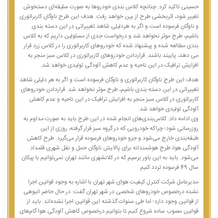
حسینی تاکید کرد: چنانچه کلاس بندی خودروها به صورت سلیقه‌ای دستخوش
تغییر شود، اثربخشی طرح از بین خواهد رفت. هدف این طرح ناوگان کاربراتوری
و ناوگان فرسوده است و اگر به هردلیلی شاهد تغییراتی در این دسته بندی
باشیم، طرح موثر نخواهد شد و درخواست جدی از مسئولین داریم که به کلاس
بندی مطالعه شده و پیشنهاد شده که خودروهای کاربراتوری را در کلاس زرد قرار
می دهد، پایبند باشند. قراردادن خودروهای کاربراتوری در کلاس سبز منجر به
افزایش ترافیک در این ناحیه و عدم کاهش آلودگی تولیدی خواهد شد.
هدف این طرح ناوگان کاربراتوری و ناوگان فرسوده است و اگر به هر دلیلی شاهد
تغییراتی در این دسته بندی باشیم، طرح موثر نخواهد شد. قراردادن خودروهای
کاربراتوری در کلاس سبز منجر به افزایش ترافیک در این ناحیه و عدم کاهش
آلودگی تولیدی خواهد شد.
وی ادامه داد: کلاس‌بندی‌های انجام شده در این طرح باید به صورت مداوم به
روزرسانی شود؛ چراکه خودرویی که در گروه سبز قرار گرفته، روزی از این
طبقه‌بندی خارج می‌شود و جزو خودروهای فرسوده قرار می‌گیرد. طرح کاهش
آلودگی هوا،‌ طرح هوشمندانه برای پالایش ناوگان حمل و نقل شهری قلمداد
می‌شود. باید به این باور برسیم که در کلانشهری مانند تهران نمی‌توانیم با پیکان
سال 49 فرسوده تردد کنیم.
مدیرعامل شرکت کنترل کیفیت هوای شهر تهران با اشاره به وجود قوانین اجرا
نشده درخصوص خودروهای شخصی در شهر تهران گفت: در حال حاضر انبوهی
از قوانین وجود دارد؛ اما طی سنوات گذشته این قوانین اجرا نشده‌اند. باید از
قوانین مصوب ساده شروع کنیم تا بتوانیم درخصوص کاهش آلودگی هوا گام‌های