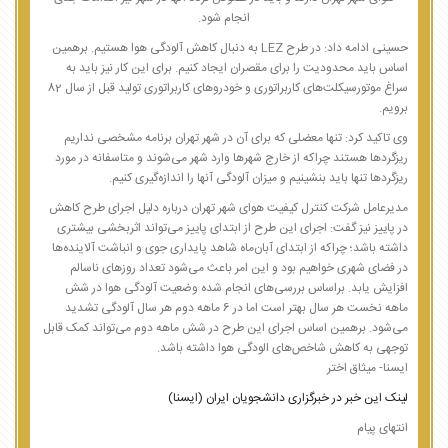
انجام شود.
حسینی ادامه داد: در طرح LEZ به دنبال کاهش آلودگی هوا هستیم. برهمین
اساس باید محدودیت را برای مقصران ایجاد کنیم. برای این کار نیز باید به
سراغ موتورسیکلت‌های کاربراتوری و خودروهای کاربراتوری تولید قبل از سال 82
برویم.
وی تاکید کرد: تنها معضلی که برای آن در شهر تهران برنامه مشخصی نداریم
ریزگردها هستند چراکه از خارج شهرها وارد شهر می‌شوند و متاسفانه در مورد
ریزگردها تنها باید بنشینیم و میزان آلودگی آنها را اندازه‌گیری کنیم.
مدیرعامل شرکت کنترل کیفیت هوای شهر تهران درباره دلیل اجرای طرح کاهش
در پاییز نیز گفت: اجرای این طرح از ابتدای پاییز می‌تواند اثربخشی بیشتری
داشته باشد؛ چراکه از ابتدای آبان‌ماه شاهد پایداری جوی و انباشت آلاینده‌ها
در فضای شهری خواهیم بود و این امر باعث می‌شود تعداد روزهای ناسالم
افزایش یابد. براساس بررسی‌های انجام شده وضعیت آلودگی هوا در شش
ماهه نخست هر سال بهتر است اما در 6 ماهه دوم هر سال آلودگی تشدید
می‌شود. برهمین اساس اجرای این طرح در شش ماهه دوم می‌تواند کمک قابل
توجهی به کاهش شاخص‌های الودگی هوا داشته باشد.
ایسنا- میثاق اختر
لینک این خبر در خبرگزاری دانشجویان ایران (ایسنا)
انتهای پیام