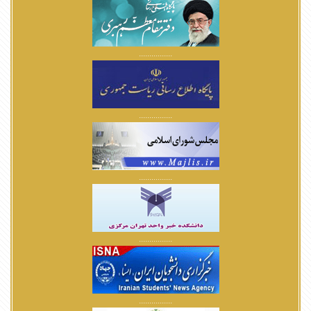
................
................
................
................
................