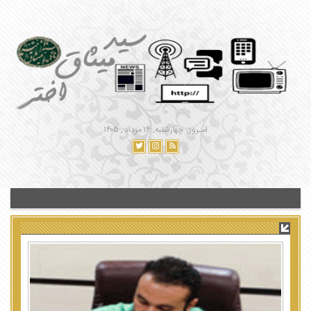
امـروز : چهارشنبه, ۱۴ مرداد , ۱۴۰۵