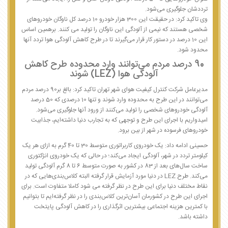
ترددشان جلوگیری می‌شود.
وی تاکید کرد: در حقیقت این 300 هزار خودرو 10 درصد کل ناوگان خودروهای
شخصی هستند که نیمی از آلودگی این ناوگان را تولید می کنند. برهمین اساس
این 10 درصد در دستور کار قرار می‌گیرند تا در طرح کاهش آلودگی هوا تردد آنها
محدود شود.
90 درصد مردم می‌توانند وارد محدوده طرح کاهش
آلودگی هوا (LEZ) شوند
مدیرعامل شرکت کنترل کیفیت هوای شهر تهران تاکید کرد: بالغ بر90 درصد مردم
می‌توانند در این طرح به محدوده وارد شوند و تنها 10 درصدی که 50 درصد
آلودگی خودروهای شخصی را تولید می‌کنند از ورود آنها جلوگیری می‌شود.
امیدواریم با اجرای این طرح و توجهی که به تجارب دنیا داشته‌ایم، جذابیت
خودروهای فرسوده در شهر از بین برود.
حسینی ادامه داد: یک خودروی کاربراتوری متوسط 30 تا 40 گرم به ازای هر یک
کیلومتر تردد در شهر، آلودگی ایجاد می‌کند؛ در حالی که یک خودروی انژکتوری
ساخت سال‌های بعد از 83 در کشور به صورت متوسط 6 تا 8 گرم آلودگی تولید
می‌کند. طرح LEZ در دنیا مورد آزمایش قرار گرفته البته کلاس‌بندی‌هایی که در
نقاط مختلف دنیا برای این طرح در نظر گرفته‌ می شود کاملا متفاوت است. برای
اجرای این طرح در کشورمان آسان‌ترین کلاس‌بندی را در نظر گرفته‌ایم تا بتوانیم
با کمترین هزینه اجتماعی بیشترین اثرگذاری را در کاهش آلودگی پایتخت
داشته باشد.