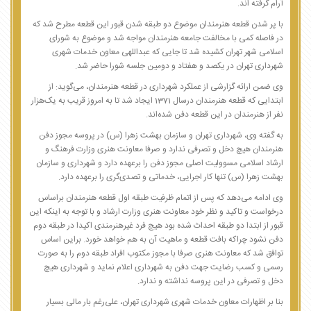
آرام گرفته اند.
با پر شدن قطعه هنرمندان موضوع دو طبقه شدن قبور این قطعه مطرح شد که
در فاصله کمی با مخالفت جامعه هنرمندان مواجه شد و موضوع به شورای
اسلامی شهر تهران کشیده شد تا جایی که عبداللهی معاون خدمات شهری
شهرداری تهران در یکصد و هفتاد و دومین جلسه شورا حاضر شد.
وی ضمن ارائه گزارشی از عملکرد شهرداری در قطعه هنرمندان، می‌گوید: از
ابتدایی که قطعه هنرمندان درسال 1371 ایجاد شد تا به امروز قریب به یک‌هزار
نفر از هنرمندان در این قطعه دفن شده‌اند.
به گفته وی، شهرداری تهران و سازمان بهشت زهرا (س) در پروسه مجوز دفن
هنرمندان هیچ دخل و تصرفی ندارد و صرفا معاونت هنری وزارت فرهنگ و
ارشاد اسلامی مسوولیت اصلی مجوز دفن را برعهده دارد و شهرداری و سازمان
بهشت زهرا (س) تنها کار اجرایی، خدماتی و تصدی‌گری را برعهده دارد.
وی ادامه می‌دهد که پس از اتمام ظرفیت طبقه اول قطعه هنرمندان براساس
درخواست و تاکید و نظر خود معاونت هنری وزارت ارشاد و با توجه به اینکه این
قبور از ابتدا دو طبقه احداث شده بود هیچ فرد غیرهنرمندی اکیدا در طبقه دوم
دفن نشود چراکه بافت قطعه و ماهیت آن به هم خواهد خورد. براین اساس
توافق شد که معاونت هنری صرفا با مجوز مکتوب افراد طبقه دوم را به صورت
رسمی و کسب رضایت جهت دفن به شهرداری اعلام نماید و شهرداری هیچ
دخل و تصرفی در این پروسه نداشته و ندارد.
بنا بر اظهارات معاون خدمات شهری شهرداری تهران، علی‌رغم بار مالی بسیار