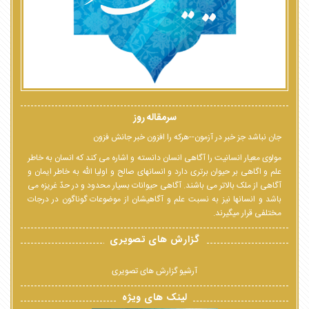
سرمقاله روز
جان نباشد جز خبر در آزمون--هرکه را افزون خبر جانش فزون
مولوی معیار انسانیت را آگاهی انسان دانسته و اشاره می کند که انسان به خاطر
علم و اگاهی بر حیوان برتری دارد و انسانهای صالح و اولیا الله به خاطر ایمان و
آگاهی از ملک بالاتر می باشند. آگاهی حیوانات بسیار محدود و در حدّ غریزه می
باشد و انسانها نیز به نسبت علم و آگاهیشان از موضوعات گوناگون در درجات
مختلفی قرار میگیرند.
گزارش های تصویری
آرشیو گزارش های تصویری
لینک های ویژه