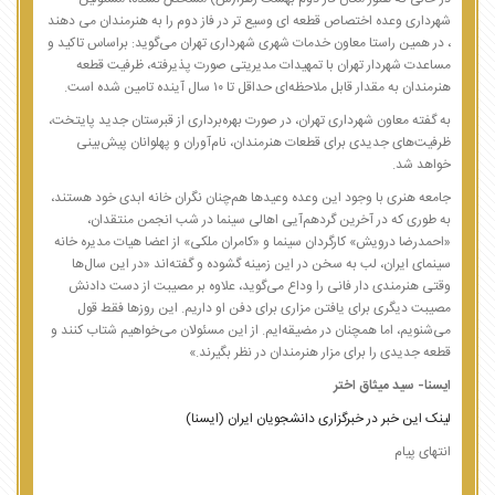
شهرداری وعده اختصاص قطعه ای وسیع تر در فاز دوم را به هنرمندان می دهند
، در همین راستا معاون خدمات شهری شهرداری تهران می‌گوید: براساس تاکید و
مساعدت شهردار تهران با تمهیدات مدیریتی صورت پذیرفته، ظرفیت قطعه
هنرمندان به مقدار قابل ملاحظه‌ای حداقل تا ۱۰ سال آینده تامین شده است.
به گفته معاون شهرداری تهران، در صورت بهره‌برداری از قبرستان جدید پایتخت،
ظرفیت‌های جدیدی برای قطعات هنرمندان، نام‌آوران و پهلوانان پیش‌بینی
خواهد شد.
جامعه هنری با وجود این وعده وعیدها هم‌چنان نگران خانه ابدی خود هستند،
به طوری که در آخرین گردهم‌آیی اهالی سینما در شب انجمن منتقدان،
«احمدرضا درویش» کارگردان سینما و «کامران ملکی» از اعضا هیات مدیره خانه
سینمای ایران، لب به سخن در این زمینه گشوده و گفته‌اند «در این سال‌ها
وقتی هنرمندی دار فانی را وداع می‌گوید، علاوه بر مصیبت از دست دادنش
مصیبت دیگری برای یافتن مزاری برای دفن او داریم. این روزها فقط قول
می‌شنویم، اما همچنان در مضیقه‌ایم. از این مسئولان می‌خواهیم شتاب کنند و
قطعه جدیدی را برای مزار هنرمندان در نظر بگیرند.»
ایسنا- سید میثاق اختر
لینک این خبر در خبرگزاری دانشجویان ایران (ایسنا)
انتهای پیام