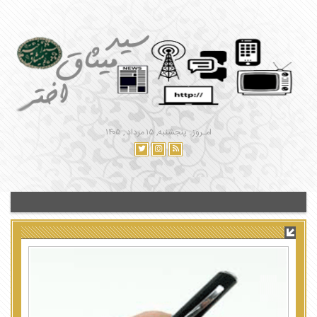
امـروز : پنجشنبه, ۱۵ مرداد , ۱۴۰۵