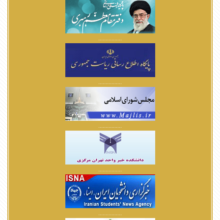
................
................
................
................
................