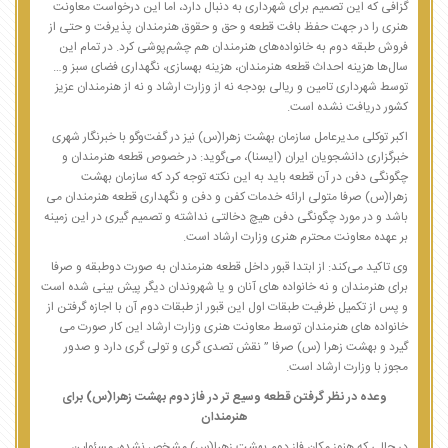
گزافی که این تصمیم برای شهرداری به دنبال دارد، اما این درخواست معاونت
هنری را در جهت حفظ بافت قطعه و حق و حقوق هنرمندان پذیرفت و حتی از
فروش طبقه دوم به خانواده‌های هنرمندان هم چشم‌پوشی کرد. در تمام این
سال‌ها هزینه احداث قطعه هنرمندان، هزینه بهسازی، نگهداری فضای سبز و…
توسط شهرداری تامین و ریالی بودجه نه از وزارت ارشاد و نه از هنرمندان عزیز
کشور دریافت نشده است.
اکبر توکلی مدیرعامل سازمان بهشت زهرا(س) نیز در گفت‌وگو با خبرنگار شهری
خبرگزاری دانشجویان ایران (ایسنا)، می‌گوید: در خصوص قطعه هنرمندان و
چگونگی دفن در آن قطعه باید به این نکته توجه کرد که سازمان بهشت
زهرا(س) صرفا متولی ارائه خدمات کفن و دفن و نگهداری قطعه هنرمندان می
باشد و در مورد چگونگی دفن هیچ دخالتی نداشته و تصمیم گیری در این زمینه
بر عهده معاونت محترم هنری وزارت ارشاد است.
وی تاکید می‌کند: از ابتدا قبور داخل قطعه هنرمندان به صورت دوطبقه و صرفا
برای هنرمندان و نه خانواده های آنان و یا شهروندان دیگر پیش بینی شده است
و پس از تکمیل ظرفیت طبقات اول این قبور از طبقات دوم آن با اجازه گرفتن از
خانواده های هنرمندان توسط معاونت هنری وزارت ارشاد این کار صورت می
گیرد و بهشت زهرا (س) صرفا ” نقش تصدی گری و تولی گری دارد و صدور
مجوز با وزارت ارشاد است.
وعده در نظر گرفتن قطعه وسیع تر در فاز دوم بهشت زهرا(س) برای
هنرمندان
در حالی که هنوز مکان فاز دوم بهشت زهرا(س) مشخص نشده، مسئولین