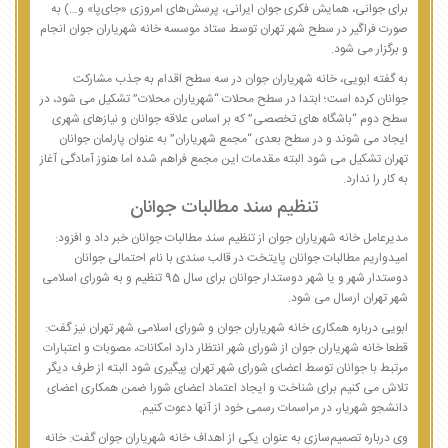
برای جوانی، همایش فکری جوان‌ ایرانی، پرسش‌های امروزی «جای‌پا» و…) به
صورت فراگیر در سطح شهر تهران توسط ستاد موسسه خانه شهریاران جوان انجام
و برگزار می شود.
به گفته ابویی، خانه شهریاران جوان در سه سطح اقدام به جذب مشارکت
جوانان کرده است؛ ابتدا در سطح محلات “شهریاران محلات” تشکیل می شود، در
سطح دوم “باشگاه های تخصصی” که بر اساس علاقه جوانان و نیازهای شهری
ایجاد می شوند و در سطح بعدی “مجمع شهریاران” به عنوان پارلمان جوانان
تهران تشکیل می شود البته مقدمات این مجمع فراهم شده اما هنوز آمادگی آغاز
به کار را ندارد.
تنظیم سند مطالبات جوانان
مدیرعامل خانه شهریاران جوان از تنظیم سند مطالبات جوانان خبر داد و افزود:
امیدواریم مطالبات جوانان پایتخت در قالب سندی با نام احتمالی جوانان
دوستدار شهر و یا شهر دوستدار جوانان برای سال 95 تنظیم و به شورای اسلامی
شهر تهران ارسال می شود.
ابویی درباره همکاری خانه شهریاران جوان و شورای اسلامی شهر تهران نیز گفت:
قطعا خانه شهریاران جوان از شورای شهر انتظار دارد امکانات، مصوبات و اعتبارات
مرتبط با جوانان توسط اعضای شورای شهر تهران پیگیری شود البته از طرف دیگر
تلاش می کنیم برای شناخت و ایجاد اعتماد اعضای شورا ضمن همکاری اعضای
دانشجو شهریار، در مراسمات رسمی خود از آنها دعوت کنیم.
وی درباره تصمیم‌سازی به عنوان یکی از اهداف خانه شهریاران جوان گفت: خانه‌