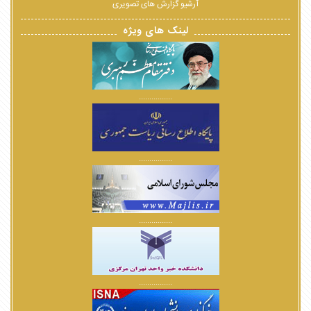
آرشیو گزارش های تصویری
لینک های ویژه
................
................
................
................