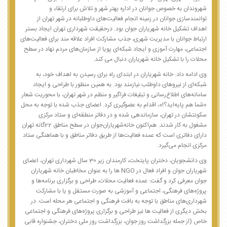
شهروندان به خصوص جوانان در اداره بهتر شهر و تلاش برای ارتقاء و
توانمندسازی جوانان در زمینه انجام فعالیت‌های داوطلبانه در شهر تهران از
اهداف تشکیل خانه شهریاران جوان بود. درحقیقت شهرداری تهران ایجاد بستر
ارتباط جوانان با مدیریت شهری، جذب مشارکت افراد علاقه مند برای فعالیت‌های
اجتماعی، مهارت آموزی و ایجاد شبکه‌ای پویا از سازمان‌های مردم نهاد در سطح
محلات را با تشکیل خانه شهریاران دنبال می کند.
وی ادامه داد: خانه شهریاران در ابتدای راه برای رسیدن به اهداف خود، به
شبکه‌ای از نیروهای داوطلب نیازمند بود. به همین منظور با طراحی و ایجاد
سامانه‌های اطلاع‌رسانی و تبلیغات فراگیر و منظم در شهر تهران، با محوریت شعار
«شما هم پایه‌اید؟!»، اقدام به عضوگیری کرد. اعضای جذب شده با توجه به محل
سکونتشان در تهران، سازماندهی شده و در دفاتر منطقه‌‏ای و ستاد مرکزی
مشغول به کار شدند. هم‌اکنون خانه‌شهریاران‌جوان در سطح مناطق 22گانه تهران
دارای دفاتری است که عمده فعالیت‌ها از طریق دفاتر مناطق و با هماهنگی ستاد
مرکزی انجام می‌گیرد.
وی دانشجویان، دختران پایتخت، کارمندان زیر 30 سال شهرداری تهران، اعضای
شهریاران جوان و افراد فعال در NGO ها را به عنوان مخاطبان خانه شهریاران
جوان معرفی کرد و گفت: عمده فعالیت محلات، طراحی و برگزاری برنامه‌ها و
پروژه‌های فرهنگی، اجتماعی و آموزشی به صورت مستقل و یا با مشارکت
شهرداری‌های مناطق با توجه به بافت فرهنگی و اجتماعی هر محله است. در
بخش دیگری از فعالیت ها نیز طراحی و برگزاری پروژه‌های فرهنگی و اجتماعی
خاص (از جمله بزرگداشت روز جوان، بزرگداشت روز ملی دختران، جشنواره قابی