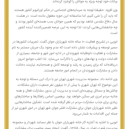
بیانات خود توجه ویژه به جوانان را گوشزد کرده‌اند.
وی افزود: حقیقتا توجه به سرمایه‌های اجتماعی در حکم اورانیوم کشور هستند
که باید آن را غنی کنیم، اما متاسفانه این حوزه مغفول مانده است. در هشت
سال دفاع مقدس شاهد بودیم که همین جوانان بمب هسته‌ای کشور بودند و
چه جانفشانی‌هایی کردند؛ لذا توجه به این عرصه تضمین‌کننده آینده کشور
است.
ابویی در تشریح فعالیت 10 ساله خانه شهریاران جوان گفت: تجربیات کشورها در
مسیر توسعه و پیشرفت نشان داده است که عدم وجود یک جریان مستمر به نام
مشارکت و فعالیت داوطلبانه شهروندان در اداره امور شهر و جامعه، بسیاری از
اقدامات دولت و نهادهای دولتی را ناکارآمد می‌سازد. لذا اغلب جوامع امروز
دریافته‌اند که برای رسیدن به رشد و توسعه کامل و همه‌جانبه، نیازمند دخالت
دادن و مشارکت شهروندان در انجام امور جامعه هستند.
وی ادامه داد: مجموعه مدیریت شهری تهران نیز با درک این مسئله و توجه به
این موضوع که تهران شهری با بیش از 10 میلیون نفر جمعیت دارای مشکلات،
چالش‌ها و مسائل پیچیده‌ای است و مدیریت آن بدون مشارکت فعال و همه
جانبه مردم امری غیر ممکن خواهد بود. برهمین اساس راهکارها و ساختارهای
زیادی برای جذب مشارکت مردم در نظر گرفته شده است. تشکیل ساختارهایی
نظیر خانه شهریاران جوان برای مشارکت قشر جوان شهر تهران در امور شهری نیز از
جمله این اقدامات به شمار می‌رود.
ابویی با اشاره به آغازبه کار خانه‌ شهریاران‌ جوان با نظر مساعد شهردار و مجموعه
مدیریت شهری تهران در سال 1385 ، گفت: ایجاد بستر مناسب برای مشارکت