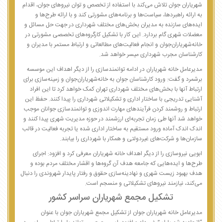
شهریاران‌ جوان تلاش می‌کند با استفاده از تخصص و توان نیروهای جوان، اقدام
به ارائه راهبردها، سیاست‌ها و برنامه‌های مشورتی کند و با ارائه طرح‌ها و
ایده‌های سازنده به مدیران بخش‌های مختلف شهرداری در جهت حل مسائل و
معضلات شهری گام بردارد. این کار با تشکیل کارگروه‌های تخصصی مشورتی در
خانه‌شهریاران‌جوان و انجام فعالیت‌های مطالعاتی و ارتباط مستمر با مدیران و
کارشناسان مجرب شهرداری میسر خواهد شد.
مدیرعامل خانه شهریاران در ادامه توانمندسازی را از دیگر اهداف این موسسه
برشمرد و گفت: ورود کارشناسان جوان به خانه‌شهریاران‌جوان و زمینه‌سازی برای
ارتباط آنها با بخش‌های مختلف شهرداری تهران کمک خواهد کرد تا این افراد
آشنایی تدریجی با ساختار اداری و تشکیلاتی شهرداری را پیدا کنند. حفظ این
ارتباط و روشمند کردن فرآیندهای مهارت اندوزی و توانمندسازی جوانان موجب
خواهد شد آنها طی زمان تجربه‌ای ارزشمند در حوزه مدیریت شهری پیدا کنند و
اندک اندک آماده ورود مستقیم به ساختار اداری شده یا تجربه فعالیت در قالب
سازمان‌ها و شرکت‌های غیردولتی و همکار با شهرداری را بیابند.
ابویی نیروسازی را از دیگر اهداف خانه شهریاران معرفی کرد و افزود: اجرای
طرح‌ها و ایده‌هایی که جامعه هدف آن گروه‌ها و اقشار مختلف مردم بوده و
هدف بهبود زیست شهری و نهادینه‌سازی حقوق و رفتار پایدار شهروندی را دنبال
می‌کند، نیازمند نیروهای تشکیلاتی و منسجم است.
تشکیل مجمع شهریاران سراسر کشور
مدیرعامل خانه شهریاران جوان از تشکیل مجمع شهریاران جوان با عنوان