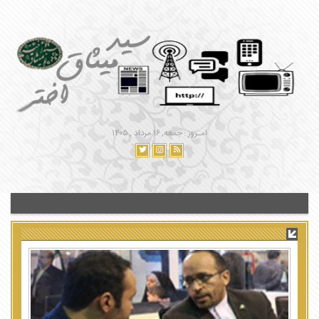
امـروز : جمعه, ۱۶ مرداد , ۱۴۰۵