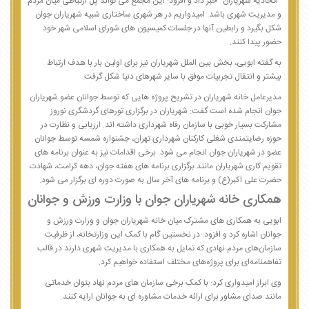
“اتحادیه شهریاران” خبر داد و افزود: این مجمع می تواند پل ارتباطی میان مردم
و مدیریت شهری باشد. امیدواریم در هر شهری ساختاری شبیه شهریاران جوان
شکل بگیرد و رابطین آنها در جلسات کمیسیون های شورای اسلامی شهر خود
حضور پیدا کنند.
به گفته ابویی، بخش بین الملل شهریاران نیز برای اولین بار با هدف ارتباط
بیشتر و انتقال تجربیات موفق با سایر شهرهای دنیا شکل گرفت.
مدیرعامل خانه شهریاران در تشریح پروژه هایی که توسط جوانان عضو شهریاران
جوان انجام شده است گفت: شهریاران در برگزاری تورهای گردشگری نوروز
مشارکت بسیار خوبی با سازمان رفاه شهرداری داشته اند. ارزیابی و نظارت در
حوزه رضایتمندی شغلی کارکنان شهرداری تهران، جشنواره شمسه توسط جوانان
عضو در شهریاران جوان انجام می شود. برخی اقدامات نیز به عنوان برنامه های
تقویم کاری شهریاران مانند برگزاری برنامه های هفته جوان، دهه کرامت، شهادت
حضرت علی اکبر(ع) و برنامه های آخر سال به صورت دوره ای برگزار می شود.
همکاری خانه شهریاران جوان با وزارت ورزش و جوانان
ابویی به همکاری های مشترک میان خانه شهریاران جوان و وزارت ورزش و
جوانان اشاره کرد و افزود: در نخستین گام با کمک این وزارتخانه، از ظرفیت
سازمان‌های مردم نهادی که تمایل به همکاری با مدیریت شهری دارند در قالب
تفاهمنامه‌ای برای پروژه‌های مختلف استفاده خواهیم کرد.
وی ابراز امیدواری کرد: با کمک برخی سازمان های مردم نهاد بتوان خدماتی
مانند صدای مشاور برای ارائه خدمات مشاوره ای به جوانان ارایه کنند.