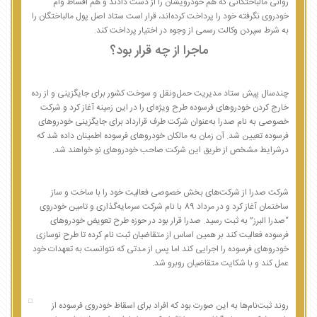
روانی مالباختگانی که هم خودرویشان را از دست دادند و هم اقساط وام
خودروی نگرفته خود را پرداخت کرده‌اند، قرار است ستاد اصل پول مالباختگان را
به شرط سپردن وکالت رسمی از وجوه در اختیار پرداخت کند.
ماجرا از چه قرار بود؟
چند‌سال پیش ستاد مدیریت حمل‌ونقل و سوخت کشور برای جایگزینی و از رده
خارج کردن خودروهای فرسوده طرح ویژه‌ای را در این زمینه آغاز کرد و شرکت
خصوصی به نام صدرا به‌عنوان شرکت طرف قرارداد برای جایگزینی خودروهای
فرسوده تعیین شد. آن زمان به مالکان خودروهای فرسوده اطمینان داده شد که
درشرایط مشخص از طریق این شرکت صاحب خودروهای نو خواهند شد.
شرکت صدرا از شرکت‌های بخش خصوصی فعالیت خود را با ساخت و ساز
ساختمان آغاز کرد و در مرداد 89 با نام شرکت سرمایه‌گذاری و تامین خودروی
“صدرا البرز” به ثبت رسید. صدرا قرار بود در حوزه طرح تعویض خودروهای
فرسوده فعالیت کند بر همین اساس از متقاضیان ثبت نام کرده تا طرح نوسازی
خودروهای فرسوده را اجرایی کند اما پس از مدتی که نتوانست به تعهدات خود
عمل کند و با شکایت متقاضیان روبرو شد.
روند ثبت‌نام‌ها به این صورت بود که افراد برای اسقاط خودروی فرسوده از