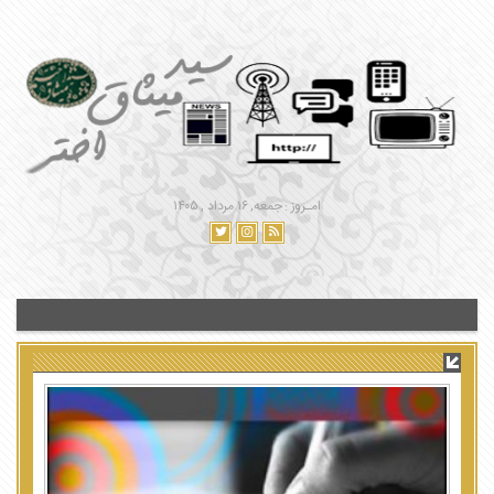
امـروز : جمعه, ۱۶ مرداد , ۱۴۰۵