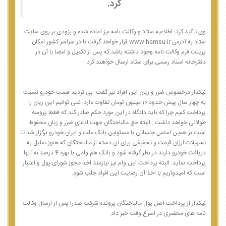
کرد.
وی تاکید کرد: اطلاعیه ستاد و وکالت نامه نیز آماده شده و بزودی بر روی سایت
ستاد به آدرس www.hamsu.ir قرار خواهد گرفت تا در سراسر کشور امکان
پرینت فرم وکالت نامه وجود داشته باشد که پس از تکمیل و امضا با آن در
دفترخانه اسناد رسمی برای ستاد ارسال خواهند کرد.
نیکدار درخصوص ضرر و زیان این افراد نیز گفت: بی تردید قیمت خودرو نسبت
به چهار سال پیش حدود 10 میلیون تومان تفاوت دارد. نمی توانیم این زیان را
پرداخت کنیم چرا که باید دادگاه در این مورد حکم صادر کند که قطعا پروسه
طولانی خواهد داشت . البته حق مالباختگان جهت ادعای ضرر و زیان محفوظ
است بر همین اساس جلساتی با مسئولین بانک ملت و ایران خودرو برگزار شد تا
تسهیلات ارزان قیمت و تخفیفی برای آن دسته از مالباختگان که هنوز تمایل به
دریافت خودرو دارند در نظر گرفته شود و بانک هم وامی با بهره 4 درصد به آنها
پرداخت نماید. البته پرداخت این وام نیز نیازمند اخذ مجوز شورای پول و اعتبار
است که امیدواریم با اخذ آن رضایت این افراد جلب شود.
نیکدار از پرداخت اصل پول مالباختگان پرونده شرکت صدرا پس از ارسال وکالت
نامه های محضری در اسرع وقت خبر داد.