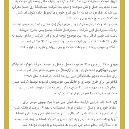
طریق شرکت سرمایه‌گذاری صدرا اقدام کرده و ازطرف دفتر پیشخوان دولت به
ستاد مدیریت حمل و نقل سوخت و درنهایت شرکت سرمایه‌گذاری صدرا معرفی
می شدند. قرار بود در مدت 60 روز کاری خودروها تحویل داده شوند اما شش
ماه گذشت و هیچ خودرویی داده نشد.
همزمان فعالیت در حوزه خودرو و از سوی دیگر زمزمه‌هایی که در خصوص ارتباط
نزدیک مدیرعامل این شرکت با مدیرعامل باشگاه پرسپولیس مطرح می‌شد
باعث شد خیلی از افراد به این موضوع توجه کرده و این شرکت را دارای پشتوانه
مالی بالا قلمداد کنند. این شرکت همچنین در فصل 90-91 فوتبال اسپانسر
باشگاه پرسپولیس شد و تبلیغات شرکت بر روی پیراهن بازیکنان قرار گرفت.
مهدی نیکدار رییس ستاد مدیریت حمل و نقل و سوخت در گفت‌وگو با خبرنگار
شهری خبرگزاری دانشجوبان ایران (ایسنا)،
در تشریح تلاش‌های انجام شده
برای بازگشت حقوق مالباختگان این پرونده گفت: در اسفند سال 1389
فراخوانی برای طرح نوسازی و جایگزینی خودروهای فرسوده توسط شرکت صدرا
انجام شد و در مهرماه سال 91 طرح مذکور از طرف ستاد متوقف شد. در این
مدت نیز حدود 4000 نفر در طرح ثبت نام کردند.
وی ادامه داد: در این فرآیند متقاضیان بین دو تا پنج میلیون تومان برای
اسقاط خودروها و مبلغ 10 میلیون تومان تسهیلات با بهره 14 درصد از بانک ملت
دریافت می کنند البته وامی که ریالی از آن به دستشان نمی رسد ولی اقساط
آن را پرداخت می کنند. برخی به دلیل تاخیر پرداخت اقساط جریمه شده بودند
که با مذاکرات انجام شده این جریمه ها بخشیده و یا عودت خواهد شد.