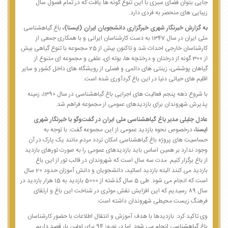
جایی بتوان فضای سبزی با این تنوع گونه ها یافت که در تمام فصول سال
زیبایی های منحصر به فردی دارد.
به گزارش خبرنگار شهری خبرگزاری دانشجویان ایران (ایسنا)،
باغ گیاهشناسی
ملی ایران در سال 1347 به دست کارشناسان ایرانی و با همکاری جمعی از
کارشناسان خارجی احداث شد و تاکنون بیش از 25 مجموعه با تنوع گیاهی بیش
از 300 گونه از درختان و درختچه ها، بوته ای، علفی و مجموعه ای متنوع از
گیاهان پوششی، زینتی های دائمی و فصلی از رویشگاه های داخل کشور و سایر
اقلیم های حیاتی دنیا در این باغ گردآوری شده است.
با شروع دهه پنجم فعالیت های اجرایی باغ گیاهشناسی در سال 1390، زمینه
پذیرش شهروندان برای بازدیدهای عمومی از مجموعه فراهم شد.
عادل جلیلی مدیر باغ گیاهشناسی ملی ایران در گفت‌وگو با خبرنگار شهری
ایسنا،
درخصوص نحوه بازدید عمومی از این مجموعه گفت: با توجه به
حساسیت های پروژه باغ گیاهشناسی امکان تردد مردم مانند یک پارک در آن
وجود ندارد بر همین اساس باید بازدیدهای عمومی را به صورت تورهای بازدید
از باغ برگزار کنیم. مدت سه سال است که شهروندان در قالب تور از این باغ
بازدید می کنند البته بازدید اساتید، دانشجویان و دانش آموزان حدود 20 سال
است که انجام می شود. طی 5 سال گذشته از 5000 بازدید به 15 هزار بازدید در
سال 89 رسیدیم که این افزایش نقش موثری در شناخت این باغ و ارتقای
فرهنگ زیست محیطی شهروندان داشته است.
وی تاکید کرد: بازدیدها با هدف آموزش و انتقال اطلاعات با حضور کارشناسان
باغ گیاهشناسی انجام می شود. اما در نوروز 94 برای اولین بار قصد داریم