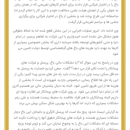
باغ را در اختیار شرکتی قرار دادند برای انجام کارهای تفریحی که در همان زمان
به عنوان یکی از اعضای هیئت علمی مخالفت خودم با این کار را اعلام کردم اما
متاسفانه این طرح پیاده شد و بخشی از باغ در اختیار شرکتی برای برگزاری
جشن ها و مراسم تفریحی قرار گرفت.
وی ادامه داد: امروز عملیات اجرایی در این بخش قطع شده اما به لحاظ حقوقی
هنوز مشکل حل نشده است امیدواریم با این شرکت به تفاهم برسیم. در تمام
دنیا و حتی کشورهای توسعه یافته سرمایه داری که بخش خصوصی بسیاری از
کارها به عهده دارد هزینه های باغ های گیاهشناسی توسط دولت تامین می
شود.
وی در پاسخ به این سوال که”آیا مشکلات مالی باغ، پرسنل و شرکت های
پیمانکار را تحت تاثیر قرار می دهد؟”گفت: سعی کردیم خسارت به پرسنل به
حداقل ممکن برسد ولی در دراز مدت باید راه حل های جدی پیدا کنیم؛ یکی از
این راه حل ها اطلاع رسانی درخصوص بازدید شهروندان است تا بخشی از
هزینه ها از این طریق تامین شود. البته به دنبال پشتیبان مالی نیز هستیم کاری
که در تمام دنیا انجام می شود. بر روی شرکت های پیمانکار نیز نظارت ویژه ای
داریم البته پیمانکاران ما هم افراد علاقمند به محیط زیست هستند و علی رغم
مشکلات بسیاری که دارند اما کارها را به بهترین شکل ممکن پیش می برند
به گزارش ایسنا، حدود پنج ماه است که پرسنل کارگری و باغبانان این باغ دچار
مشکلات بسیاری هستند و شرکت های پیمانکار حقوق آنها را پرداخت نکرده اند.
مسئله ای که مشکلات این باغ را به وضوح نمایان می کند و لزوم توجه ویژه
مسئولان را آشکار می سازد. گنجینه ای که علاوه بر اهمیت ملی آن باتوجه به