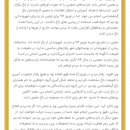
بر همین اساس باید بازدیدهای عمومی را به صورت تورهای بازدید از باغ برگزار
کنیم. بازدیدها با هدف آموزش و انتقال اطلاعات با حضور کارشناسان باغ
گیاهشناسی انجام می شود. اما در نوروز 94 برای اولین بار پذیرای شهروندانی
بودیم که صرفا قصد استفاده از زیبایی های باغ داشتند. در این راستا تعداد
راهنمایان و محافظان افزایش یافت تا مردم بتوانند خارج از تورها و آزادانه از
باغ دیدن کنند.
جلیلی در تشریح تجربه نوروز 94 و بازدید شهروندان از باغ ادامه داد: متاسفانه
برخی از شهروندان در بوستانهای شهر رفتارهای مناسبی ندارند در حقیقت به
طبیعت آنگونه که شایسته است احترام نمی‌گذارند بر همین اساس در ابتدا
برای بازدید عمومی در سال 94 نگران بودیم اما خوشبختانه بازدیدهای به شکل
تور زمینه انتقال حساسیت به مردم فراهم شد.
وی افزود: رفتار مردم در نوروز گذشته فوق العاده بود و هیچ رفتار خشونت آمیزی
با طبیعت باغ مشاهده نکردیم و شاهد شکل گیری گروه داوطلبی به نام همیاران
باغ گیاهشناسی بودیم. در این گروه بازدیدکنندگان به صورت داوطلبانه برای کار
در باغ ثبت نام می کنند و کارهایی مانند باغبانی انجام می دهند؛ گاهی
روزهای جمعه تا حدود 50 نفر برای کمک به مجموعه در باغ حضور دارند.
وی تاکید کرد: این حرکت اقدام بسیار مناسبی بود و نشان داد اگر به مردم اطلاع
رسانی دقیق و مناسبی انجام شود حتما در مسیر درست حرکت خواهند کرد. از
سوی دیگر در بازدیدهای عمومی به ضعف‌های خود نیز پی بردیم. متوجه شدیم
که علی رغم فعالیت شبانه روزی بدنه تحقیقات، بین مردم و بدنه تحقیقات
شکاف عظیمی وجود دارد بر همین اساس رویکرد جدیدی برای اطلاع رسانی در