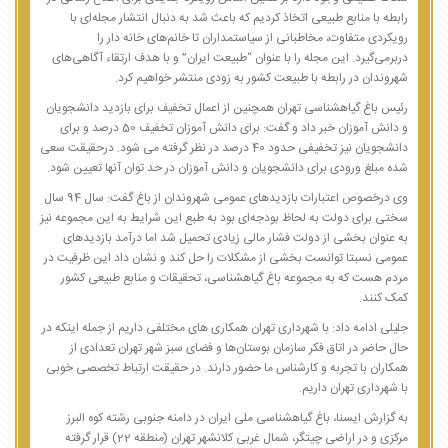
رابطه با منابع طبیعی اتخاذ کردیم که باعث شد به دنبال انتشار مجله‌ای با
رویکردی متفاوت، مخاطبانی از سیاستمداران تا خانم‌های خانه دار را
دربرمی‌گیرد. این مجله را با عنوان “طبیعت ایران” و با هدف ارتقاء آگاهی‌های
شهروندان در رابطه با طبیعت کشور به زودی منتشر خواهیم کرد.
رئیس باغ گیاهشناسی تهران همچنین از اعمال تخفیف برای بازدید دانشجویان
و دانش آموزان خبر داد و گفت: برای دانش آموزان تخفیف 50 درصد و برای
دانشجویان نیز تخفیفی حدود 40 درصد در نظر گرفته می شود. درحقیقت سعی
شده مبلغ ورودی برای دانشجویان و دانش آموزان در حد توان آنها تعیین شود.
وی درخصوص اعتبارات بازدیدهای عمومی شهروندان از باغ گفت: سال 94 سال
سختی برای دولت به لحاظ بودجه‌ای بود به طبع این شرایط به این مجموعه نیز
به عنوان بخشی از دولت فشار مالی زیادی تحمیل شد اما درآمد بازدیدهای
عمومی نسبتا توانست بخشی از مشکلات را حل کند و نشان داد این ظرفیت در
مردم هست که به مجموعه باغ گیاهشناسی، تحقیقات و منابع طبیعی کشور
کمک کنند.
جلیلی ادامه داد: با شهرداری تهران همکاری های مختلفی داریم از جمله اینکه در
حال حاضر در اتاق فکر سازمان بوستان‌ها و فضای سبز شهر تهران تعدادی از
همکاران با تجربه و کارشناس ما حضور دارند. در حقیقت ارتباط تخصصی خوبی
با شهرداری تهران داریم.
به گزارش ایسنا، باغ گیاهشناسی ملی ایران در دامنه جنوبی رشته کوه البرز
مرکزی و در اراضی چیتگر، شمال غربی کلانشهر تهران (منطقه 22) قرار گرفته