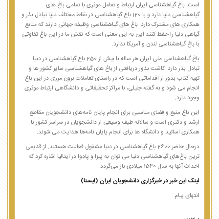
است. باغ گیاهشناسی ایران ارتباط و تعامل موثری با تمامی باغ های
گیاهشناسی دنیا دارد و با 120 باغ گیاهشناسی در نقاط مختلف دنیا تبادل بذر و
همکاری های مشترک دارد. باغ های گیاهشناسی وظیفه جهانی دارند که منابع
گیاهی دنیا را حفظ کنند این به این معنی است که نقش ما در این باغ تفاوتی
با باغ گیاهشناسی لندن و آمریکا ندارد.
باغ گیاهشناسی ملی ایران هر ساله با بیش از 250 باغ گیاهشناسی در دنیا
تبادل بذر دارد. کاشت بذور دریافتی از باغ های گیاهشناسی سایر کشور ها و
تهیه کتاب بذور از اقداماتی است که در راستای تعاملات برون مرزی در این باغ
انجام می شود و به گفته جلیلی، با مراکز تحقیقاتی و دانشگاهی ارتباط موثری
وجود دارد.
این باغ منبع و فضای مناسبی برای انجام پایان نامه‌های دانشجویان مقاطع
ارشد و دکتری است و سالانه طیف وسیعی از دانشجویان در سراسر کشور با
همکاری اساتید و دانشگاه ها برای انجام پایان نامه‌ها هدایت می شوند.
درحال حاضر 2600 باغ گیاهشناسی در دنیا مشغول فعالیت هستند. از قدیمی
ترین باغ‌های گیاهشناسی دنیا می توان به پیزا و پادوا در ایتالیا اشاره کرد که
احداث آنها به سال 1540 میلادی باز می‌گردد.
لینک این خبر در خبرگزاری دانشجویان ایران (ایسنا)
انتهای پیام