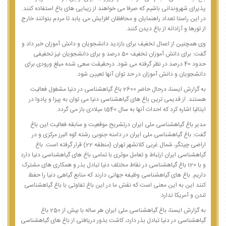
پذیرای شهروندانی باشیم که صرفا می خواهند از زیبایی های باغ استفاده کنند.
در این راستا تعداد راهنمایان و محافظان افزایش می یابد تا مردم بتوانند خارج
از تورها و آزادانه از باغ دیدن کنند.
وی همچنین از اعمال تخفیف برای بازدید دانشجویان و دانش آموزان خبر داد و
گفت: برای دانش آموزان تخفیف 50 درصد و برای دانشجویان نیز تخفیفی
حدود 40 درصد در نظر گرفته می شود. درحقیقت سعی شده مبلغ ورودی برای
دانشجویان و دانش آموزان در حد توان آنها تعیین شود.
به گزارش ایسنا، درحال حاضر 2600 باغ گیاهشناسی در دنیا مشغول فعالیت
هستند. از قدیمی ترین باغ های گیاهشناسی دنیا می توان به پیزا و پادوا در
ایتالیا اشاره کرد که احداث آنها به سال 1540 میلادی باز می گردد.
مدیر باغ گیاهشناسی ملی ایران درتشریح موقعیت و سابقه فعالیت این باغ
گفت: باغ گیاهشناسی ملی ایران در دامنه جنوبی رشته کوه البرز مرکزی و در
اراضی چیتگر، شمال غربی کلانشهر تهران (منطقه 22) قرار گرفته است. باغ
گیاهشناسی ایران ارتباط و تعامل موثری با تمامی باغ های گیاهشناسی دنیا دارد
و با 120 باغ گیاهشناسی در نقاط مختلف دنیا تبادل بذر و همکاری های مشترک
داریم. باغ های گیاهشناسی وظیفه جهانی دارند که منابع گیاهی دنیا را حفظ
کنند این به این معنی است که نقش ما در این باغ تفاوتی با باغ گیاهشناسی
لندن و آمریکا ندارد.
به گزارش ایسنا، باغ گیاهشناسی ملی ایران هر ساله با بیش از 250 باغ
گیاهشناسی در دنیا تبادل بذر دارد، کاشت بذور دریافتی از باغ های گیاهشناسی