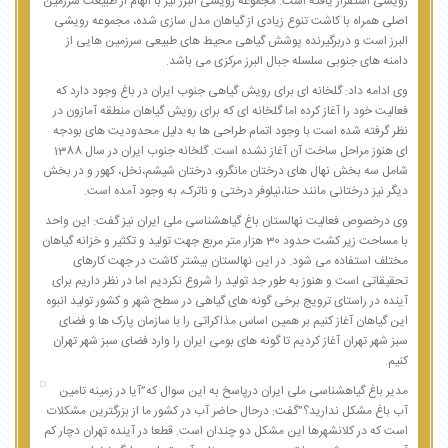
رویشی استقرار یافته است. مجموعه رویشی البرز نیز با الهام از طبیعت سرزمین
اصلی همراه با کاشت تنوع زیادی از گیاهان مدل سازی شده، مجموعه رویشی
البرز است و دربرگیرنده پوشش گیاهی محیط های طبیعی سرزمین هایی از
دامنه های جنوبی سلسله جبال البرز مرکزی می باشد.
وی ادامه داد: گلخانه ای برای رویش گیاهی جنوب ایران در باغ وجود دارد که
فعالیت خود را آغاز کرده اما گلخانه ای که برای رویش گیاهان منطقه آمازون در
نظر گرفته شده است با وجود اتمام طراحی ها به دلیل محدودیت های بودجه
ای هنوز مراحل ساخت آن آغاز نشده است. گلخانه جنوب ایران در سال 1388
شامل سه بخش نهال های درختان مانگرو، درختان شیشم،نخل، کهور و در بخش
دیگر نیز درختانی مانند حنا،نیلوفر درختی و ناترک، به وجود آمده است.
وی درخصوص فعالیت نهالستان باغ گیاهشناسی ملی ایران نیز گفت: این واحد
با مساحت زیر کشت حدود 30 هزار متر مربع جهت تولید و تکثیر و خزانه گیاهان
مختلف استفاده می شود. در این نهالستان بیشتر کاشت در جهت کارهای
تحقیقاتی است و هنوز به طور جد تولید را شروع نکردیم اما در نظر داریم برای
آینده در راستای ترویج برخی گونه های گیاهی در سطح شهر و کشور تولید انبوه
این گیاهان آغاز کنیم بر همین اساس مذاکراتی را با سازمان پارک ها و فضای
سبز شهر تهران آغاز کردیم تا گونه های بومی ایران را وارد فضای سبز شهر تهران
کنیم.
مدیر باغ گیاهشناسی ملی ایران درپاسخ به این سوال که”آیا در زمینه تامین
آب باغ مشکل ندارید؟”گفت: درحال حاضر آب در کشور ما از بزرگترین مشکلات
است که در کلانشهرها این مشکل دو چندان است. قطعا در آینده تهران دچار کم