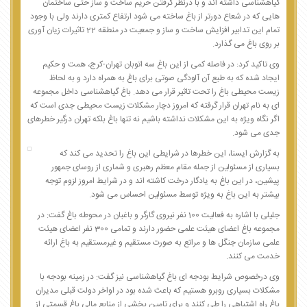
گیاهشناسی داشته اند و با درنظر گرفتن حریم ساخت و ساز حتی ساختمان
هایی که در شعاع دورتر از باغ ساخته می شود ارتفاع کمتری دارند ولی با وجود
تمام این تدابیر افزایش ساخت و ساز و جمعیت در منطقه 22 تاثیرات زیان آوری
بر روی باغ می گذارد.
وی تاکید کرد: در فاصله کمی از این باغ سه اتوبان تهران-کرج، همت و حکیم
ایجاد شده که به طبع آن آلودگی صوتی برای باغ به همراه دارد و به لحاظ
زیست محیطی باغ را تحت تاثیر قرار می دهد. باغ گیاهشناسی داخل مجموعه
ای به نام تهران قرار گرفته که امروز دچار مشکلات زیست محیطی جدی است که
اگر نگاه ویژه به این مشکلات نداشته باشیم نه تنها باغ بلکه تهران درگیر خطرهای
جدی می شود.
به گزارش ایسنا، این خطرها در شرایطی این باغ را تحدید می کند که
بسیاری از مسئولین از جمله مقام معظم رهبری و شماری از روسای جمهور
پیشین، در این باغ به یادگار درخت کاشته اند و در شرایط امروز لزوم توجه
بیشتر به این باغ به ویژه توسط مسئولین احساس می شود.
جلیلی با اشاره به فعالیت 100 نفر نیروی گارگر و باغبان در محوطه باغ گفت: در
مجموعه باغ اعضای هیئت علمی حضور دارند و تمامی 300 نفر اعضای هیئت
علمی سازمان جنگل ها و مراتع به صورت مستقیم و غیرمستقیم به باغ ارائه
خدمت می کنند.
وی درخصوص شرایط بودجه ای باغ گیاهشناسی نیز گفت: در زمینه بودجه با
مشکلات بسیاری روبرو هستیم که باعث شده بود در اواخر دولت قبلی مدیران
باغ راه اشتباهی را طی کنند و برای تامین بخشی از منابع مالی باغ قسمتی از