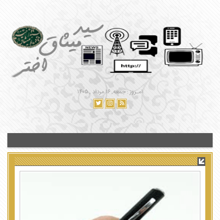
امـروز : جمعه, ۱۶ مرداد , ۱۴۰۵