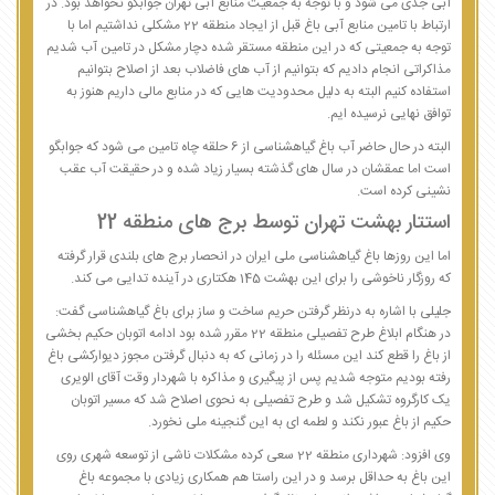
آبی جدی می شود و با توجه به جمعیت منابع آبی تهران جوابگو نخواهد بود. در
ارتباط با تامین منابع آبی باغ قبل از ایجاد منطقه 22 مشکلی نداشتیم اما با
توجه به جمعیتی که در این منطقه مستقر شده دچار مشکل در تامین آب شدیم
مذاکراتی انجام دادیم که بتوانیم از آب های فاضلاب بعد از اصلاح بتوانیم
استفاده کنیم البته به دلیل محدودیت هایی که در منابع مالی داریم هنوز به
توافق نهایی نرسیده ایم.
البته در حال حاضر آب باغ گیاهشناسی از 6 حلقه چاه تامین می شود که جوابگو
است اما عمقشان در سال های گذشته بسیار زیاد شده و در حقیقت آب عقب
نشینی کرده است.
استتار بهشت تهران توسط برج های منطقه 22
اما این روزها باغ گیاهشناسی ملی ایران در انحصار برج های بلندی قرار گرفته
که روزگار ناخوشی را برای این بهشت 145 هکتاری در آینده تدایی می کند.
جلیلی با اشاره به درنظر گرفتن حریم ساخت و ساز برای باغ گیاهشناسی گفت:
در هنگام ابلاغ طرح تفصیلی منطقه 22 مقرر شده بود ادامه اتوبان حکیم بخشی
از باغ را قطع کند این مسئله را در زمانی که به دنبال گرفتن مجوز دیوارکشی باغ
رفته بودیم متوجه شدیم پس از پیگیری و مذاکره با شهردار وقت آقای الویری
یک کارگروه تشکیل شد و طرح تفصیلی به نحوی اصلاح شد که مسیر اتوبان
حکیم از باغ عبور نکند و لطمه ای به این گنجینه ملی نخورد.
وی افزود: شهرداری منطقه 22 سعی کرده مشکلات ناشی از توسعه شهری روی
این باغ به حداقل برسد و در این راستا هم همکاری زیادی با مجموعه باغ