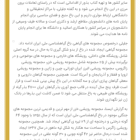
سایر کشور ها و تهیه کتاب بذور از اقداماتی است که در راستای تعاملات برون
مرزی در این باغ انجام می شود و به گفته جلیلی، با مراکز تحقیقاتی و
دانشگاهی ارتباط موثری داریم و این باغ منبع و فضای مناسبی برای انجام
پایان نامه های دانشجویان مقاطع ارشد و دکتری است و سالانه طیف وسیعی از
دانشجویان در سراسر کشور با همکاری اساتید و دانشگاه ها برای انجام پایان
نامه ها هدایت می شوند.
جلیلی درخصوص مجموعه های گیاهی باغ گیاهشناسی ملی ایران ادامه داد:
مجموعه گیاهی ایجاد شده در باغ از بدو شکل گیری تا به حال در سه گروه اصلی
شامل رویشگاه های داخلی، رویشگاه های خارجی و مجموعه های موضوعی و در
برگیرنده بیش از 25 مجموعه شامل مجموعه رویشی خزر، مجموعه رویشی
زاگروس، مجموعه رویشی البرز، ایران-تورانی، چین و ژاپن و مجموعه رویشی
اروپا و قفقاز و آذربایجان و آمریکا است. همچنین مجموعه گیاهان دارویی و
معطر، گیاهان پیازی ایران و سه گلخانه در این باغ پیش بینی شده است و قرار
است ظرف پنج سال آینده در قالب جمع آوری بذر گیاهان ایران 4700 بذر گیاه از
رویشگاه های طبیعی به باغ منتقل می شود تا ضمن کاشت این بذرها در بانک
ژن نیز نگهداری شوند.
به گزارش ایسنا، مجموعه رویشی خزر از مهم ترین و قدیمی ترین مجموعه های
جنگلی موجود در باغ گیاهشناسی ملی ایران است که از سال 1351 با وجود 64
گونه درختی و درختچه ای از 29 تیره ی گیاهی ایجاد شد. همچنین مجموعه
رویشی زاگرس با مساحت سه هکتار به شکل تپه ماهور در سال 1367 ایجاد
شده است درحال حاضر نیز 42 گونه چوبی و 30 گونه علفی در این مجموعه