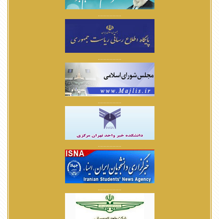
................
................
................
................
................