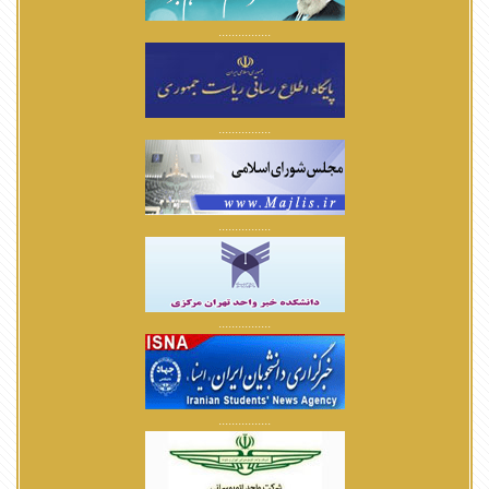
................
................
................
................
................