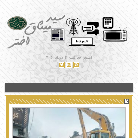
امـروز : چهارشنبه, ۱۴ مرداد , ۱۴۰۵