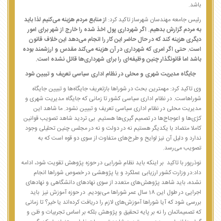
باشد.
رئیس جامعه مهندسان شهرساز تاکید کرد:
از منابع مردم هزینه می‌کنیم لذا باید
به مردم گزارش بدهیم. اگر شهرداری پول اخذ شده را خارج از شهر برای امور
دیگری هزینه کند که در حال حاضر این کار را انجام می‌دهد این خلاف قانون
است. حتی اگر امری که شهرداری در آن هزینه می‌کند مقدس و ارزشمند بوده
باشد اما قانونگذار چنین وظیفه‌ای را برای شهرداری‌ها قائل نشده است.
جایگاه مدیریت شهری و محلی در نظام اداری سیاسی تعریف و تبیین شود
وی تاکید کرد: مهمترین بحث در شوراها بازتعریف جایگاه‌ها و تبیین جایگاه
شوراهاست. در نظام اداری سیاسی کشور تا زمانی که جایگاه مدیریت شهری و
مدیریت محلی در نظام اداری سیاسی تعریف و تبیین نشود. ما شاهد این
کژی‌ها و اعوجاج‌ها در تصمیم گیری‌ها هستیم. بی تردید شاهد تصویب قوانین
کاملا متضاد با یکدیگر هستیم نه در دولت و نه در مجلس چنین تحلیلی وجود
ندارد و دلیل آن نیز لوایح و طرح‌های متفاوت از سوی دو قوه است که به
تصویب می‌رسد.
نوذرپور با تاکید بر اینکه باید نظام شورایی در حوزه پژوهش تقویت شود، ادامه
داد:‌در وزارت کشور ارزیابی عملکرد و یا پژوهشی در خصوص شوراها انجام
نشده، باید شاهد پژوهش‌های متعدد از سوی نهادهای دانشگاهی و نهادهای
اجرایی در طول این 18 سال عمر شوراها می‌بودیم. در حوزه آموزش نیز باید
بررسی شود که آیا شوراها آموزش‌های لازم را دریافت کرده‌اند یا خیر؟ تا زمانی
که تصمیماتمان را نه بر پایه تحقیق و پژوهش بلکه بر اساس تجربیات و ظن و