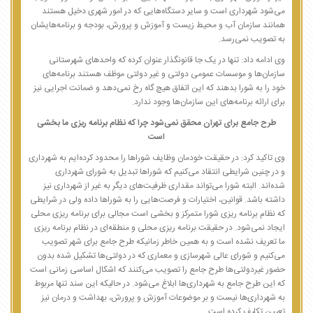
می‌شود شهرداری است و سایر دستگاه‌هایی که در امور شهری دخیل هستند
همانند سازمان آب و محیط زیست و آموزش و پرورش، بودجه و برنامه‌هایشان
به تصویب نمی‌رسد.
وی ادامه داد: تنها در یک جا قانونگذار عنوان کرده که واحدهای شهرستانی
سازمان‌ها و موسسات عمومی دولتی و غیر دولتی موظف هستند برنامه‌های
خود را به شورا بدهند که این اتفاق هیچ گاه رخ نمی‌دهد و ضمانت اجرایی نیز
برای ارائه برنامه‌های این سازمان‌ها وجود ندارد.
طرح جامع برای تهران محقق نمی‌شود چرا که نظام برنامه ریزی ما بخشی
است
وی تاکید کرد: در حقیقت خودمان وظایف شوراها را محدود کرده‌ایم به شهرداری
و در چنین شرایطی انتقاد می‌کنیم که شوراها تبدیل به شورای شهرداری
شده‌اند. البته شورا می‌تواند مقداری ظرفیت‌های دیگر به غیر از شهرداری نیز
داشته باشد. قوانین، اختیارات و فرصت‌هایی را به شوراها داده ولی در شرایطی
که نظام برنامه ریزی شورا متمرکز و بخشی است مجالی برای برنامه ریزی محلی
ایجاد نمی‌شود. در حقیقت برنامه ریزی محلی و منطقه‌ای در نظام برنامه ریزی
ما تعریف نشده است و به همین خاطر زمانیکه طرح جامع برای شهر تصویب
می‌کنیم و شورای عالی شهرسازی و معماری که در دولتی‌ها تشکیل شده بدون
حضور غیردولتی‌ها طرح جامع را تصویب می‌کنند که اشکال اساسی زمانی است
که این طرح جامع به شهرداری‌ها ابلاغ می‌شود. در حالیکه این سند تنها مربوط
به شهرداری‌ها نیست و بر موضوعات آموزش و پرورش، بهداشت و درمان نیز
تعیین تکلیف کرده است.