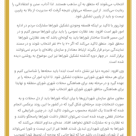
انتخاب می‌شوند که متعلق به آن مذهب هستند. لذا آداب، سنن و اعتقاداتی را
رعایت می‌کنند. از این مسئله می‌توان نتیجه گرفت که مدیریت از بالا به پایین
نیست و باید از پایین تشکیل شود.
نوذرپور با تاکید بر اینکه فلسفه وجودی تشکیل شوراها مشارکت مردم در اداره
امور شهر است افزود: بعد نظارت عمومی را باید برای شوراها میسور کنیم و در
این مسیر قاعدتا ساختار شوراها باید به گونه‌ای باشد که بعد نظارتی شوراها
محقق شود. منطق تاکید می‌کند که اگر 20 یا 30 نفر انتخاب شوند و در مسند
نمایندگی مردم قرار بگیرند ارتباط معنادار و سازمان یافته‌ای با مردم نمی‌توانند
برقرار کنند. در چهار دوره گذشته تشکیل شوراها نیز این موضوع به روشنی دیده
شده است.
وی افزود: تجربه دنیا نیز نشان داده است ابتدا باید محله‌ها را شناسایی کنیم و
برای هر محله شهری شورایی متفاوت تشکیل شود. تا اداره امور آن محله را بر
عهده گیرد و در مرحله بعد برای هماهنگی محلات شهری شورای منطقه و نهایتا
برای هماهنگی مناطق شهری شورای شهر انتخاب شود.
معاون سابق سازمان شهرداری‌ها با بیان اینکه شوراها باید از دل محلات و به
صورت انتخابات چند مرحله‌ای شکل گیرد که در کشور ما این روند برعکس انجام
شده که قاعدتا یک اشتباه محسوب می‌شود، تاکید کرد: در چنین شرایطی که
ساختار غلطی چیده شده است نمی‌توان انتظار داشت شوراها پاسخگو باشند و
نه نظارت و نه مشارکت اتفاق نخواهد افتاد. عده‌ای مداوم انتقاد می‌کنند که
شوراها به شورای شهرداری تبدیل شدند قطعا غیر از این نیست و شورا نمی‌تواند
غیر از شورای شهرداری باشد چرا که تنها جایی که بودجه آن توسط شورا تصویب