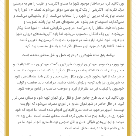
وی تاکید کرد: در ساختار موجود شورا ما معنای اکثریت و اقلیت را هم به درستی
درک نکرده‌ایم. اکثریتی از یک گروه سیاسی موفق می‌شوند نصف + 1 شورا را به
دست بیاورند که در پی آن شهردار را انتخاب می‌کنند. از او پشتیبانی می‌کنند و
نمی‌گذارند استیضاح هم بشود. هر مصوبه‌ای هم که نیاز باشد تصویب و
مصوبات طرف مقابل را رد می‌کنند. در چنین شرایطی نصف -1 شورا عملا بیکار
می‌شوند این یک اشکال محسوب می‌شود لذا باید آئین‌نامه‌های درونی شورا
بازتعریف شود شاید نیاز باشد در تصویب مصوبات کمیسیون‌ها تعیین کننده
باشند. قطعا باید در مورد این مسائل فکر کرد و راه حل مناسب پیدا کرد.
برنامه پنج ساله شهرداری در حوزه حمل و نقل محقق نشده است
نوذرپور در خصوص مهمترین اولویت شهر تهران گفت: مهمترین مسئله ترافیک و
حمل و نقل است که البته ریشه در مسائل دیگر دارد که باید به صورت متناسب
با هر یک از آنها برخورد شود. برای مثال وقتی حمل و نقل باید ساماندهی شود
به شهرسازی نیز باید توجه ویژه‌ای داشته باشیم. در ادامه باید صنعت و تولید
خودروی با کیفیت نیز مد نظر قرار گیرد و سوخت مناسب در کشور عرضه شود.
وی تاکید کرد: باید طرح جامع حمل و نقل برای تهران تهیه شود و مبنای عمل قرار
گیرد. در حال حاضر در شهر تهران منابع در اموری مصرف می‌شود که اولویت
نیستند. امروز در حوزه ساخت مترو کارهایی انجام شده است اما آنچه که خود
شهرداری در برنامه پنج ساله معین کرده است محقق نشده است. مقرر بود 30
درصد جابجایی‌های ناوگان حمل و نقل عمومی توسط مترو انجام شود اما در
حال حاضر تنها 18 درصد محقق شده است.