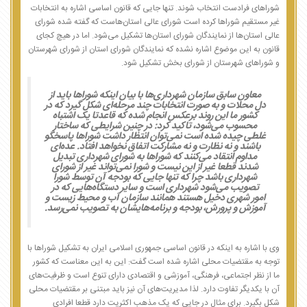
شوراهای فرادست انتخاب شوند. تنها جایی که قانون اساسی اشاره به انتخابات
غیر مستقیم شوراها کرده است شورای عالی استان‌هاست که گفته شده شورای
عالی استان‌ها از نمایندگان شورای استان‌ها تشکیل می‌شود. اما در هیچ کجای
قانون به این موضوع اشاره نشده که نمایندگان شورای استان از شورای شهرستان
و شوراهای شهرستان از شورای بخش تشکیل شود.
معاون سابق سازمان شهرداری‌ها با بیان اینکه شوراها باید از
دل محلات و به صورت انتخابات چند مرحله‌ای شکل گیرد که در
کشور ما این روند برعکس انجام شده که قاعدتا یک اشتباه
محسوب می‌شود، تاکید کرد: در چنین شرایطی که ساختار
غلطی چیده شده است نمی‌توان انتظار داشت شوراها پاسخگو
باشند و نه نظارت و نه مشارکت اتفاق نخواهد افتاد. عده‌ای
مداوم انتقاد می‌کنند که شوراها به شورای شهرداری تبدیل
شدند قطعا غیر از این نیست و شورا نمی‌تواند غیر از شورای
شهرداری باشد چرا که تنها جایی که بودجه آن توسط شورا
تصویب می‌شود شهرداری است و سایر دستگاه‌هایی که در
امور شهری دخیل هستند همانند سازمان آب و محیط زیست و
آموزش و پرورش، بودجه و برنامه‌هایشان به تصویب نمی‌رسد.
وی با اشاره به اینکه در قانون اساسی جمهوری اسلامی ایران به تشکیل شوراها با
توجه به مقتضیات محلی اشاره شده است گفت: این به این معناست که کشور
ما از نظر اجتماعی، فرهنگی، آموزشی و اقتصادی دارای تنوع است و ظرفیت‌های
آن با یکدیگر تفاوت دارد. لذا مدیریت‌های آن نیز باید مبتنی بر مقتضیات محلی
شکل بگیرد. برای مثال در جایی که یک مذهب اکثریت دارد قطعا افرادی