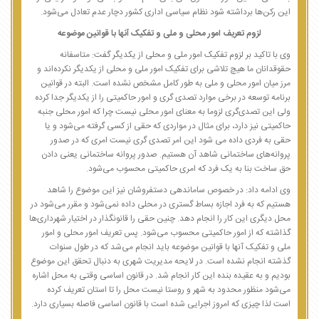
این رکن‌ها برداشته شود نظام سیاسی اداری کشور دچار عدم تعادل می‌شود.
لزوم تعریف امور محلی و ملی و تفکیک آنها با قوانین موضوعه
وی با تاکید بر لزوم تفکیک امور ملی و محلی از یکدیگر گفت: متاسفانه
حقوقدانان ما هیچ تلاشی برای تفکیک امور ملی و محلی از یکدیگر نکرده‌اند و
مرز میان امور محلی و ملی به طور کامل مشخص نشده است. البته در قوانین
برنامه توسعه در برخی موارد تصدی گری و امور حاکمیتی را از یکدیگر جدا کرده
ولی این تصدی‌گری لزوما به معنای امور محلی نیست چرا که امور محلی جنبه
حاکمیتی نیز دارد، برای مثال در مواردی که حقی از کسی گرفته می‌شود و یا
حقی به فردی داده می شود این امر تصدی گری نیست امری که در صدور
پروانه‌های ساختمانی شاهد آن هستیم. صدور پروانه ساختمانی یعنی دادن
حق ساخت بنا به یک فرد که امری حاکمیتی محسوب می‌شود.
وی ادامه داد: در خصوص ساماندهی دستفروشان نیز این موضوع را شاهد
هستیم که به فرد اجازه بساط گستری در محلی داده نمی‌شود و مقرر می‌شود در
محل دیگری این کار را انجام دهد. چنین حقی را قانونگذار در اختیار شهرداری‌ها
گذاشته که از امور حاکمیتی محسوب می‌شود. پس تعریف امور محلی و امور
ملی و تفکیک آنها با قوانین موضوعه باید انجام می‌شد که در طول سنوات
گذشته انجام نشده است. در لایحه مدیریت شهری به دنبال تحقق این موضوع
بودیم و به عقیده بنده این کار انجام شد. در قانون اساسی وقتی به محل اشاره
می‌شود منظور محدود به شهر و روستا نیست محل را تا استان تعریف کرده
است لذا چیزی که امروز اجرایی شده است با قانون اساسی فاصله بسیاری دارد.