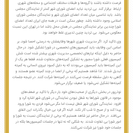
فرصت داشته باشند با گروه‌ها و طبقات مختلف اجتماعی و محله‌های شهری
ارتباط برقرار کند. بی تردید نباید اعضای شورای شهر کمتر از نمایندگان مجلس
باشد. باید تناسبی میان تعداد اعضای شورای شهر و نمایندگان مجلس شورای
اسلامی وجود داشته باشد. چطور ممکن است در همه جای ایران تعداد اعضای
شورا چندین برابر نمایندگان مجلس در همان محل باشد اما در تهران این نسبت
معکوس می‌شود. بی تردید چنین تدبیری غلط خواهد بود.
وی تاکید کرد: اگر مدیریت شهری شهرها وظایفشان به درستی احصا شود، بر
اساس این وظایف باید کمیسیون‌های تخصصی در شورا تشکیل شود. در حال
حاضر به دلیل اینکه نیازهای تخصصی مدیریت شهری بیشتر شده است شش
کمیسیون فعلی شورا مجبور به تشکیل کمیته‌های متفاوت شده، قطعا هر یک از
این کمیته‌ها باید کمیسیون می‌بودند که به دلیل کمبود نیروی انسانی به کمیته
تبدیل شدند. لذا شاهد هستیم که برخی از اعضا در چند کمیته عضو هستند و
گاهی به دلیل مشغله فرصت نمی‌کنند در کمیته‌ها شرکت کنند. در نتیجه جلسات
کمیته‌ها تشکیل نمی‌شود یا ضعیف برگزار می‌شود.
نوذرپور در بخش دیگری از صحبت‌های خود بار دیگر با تاکید بر ضعف‌های
موجود در قانون شوراها به شغل نبودن نمایندگی در شورای شهر اشاره کرد و
افزود: نمایندگی شورای شهر شغل نیست اما مگر می‌شود فردی به شورا ورود
پیدا کند و از صبح تا شب کار نکند. البته اگر فرد بی خیال بگذراند این اتفاق
می‌افتد. در حال حاضر نیز شاهد هستیم که برخی از نمایندگان نسبت به شورا و
امور شورا بی تفاوت شدند. به شکلی که نه تنها در جلسات کمیسیون‌ها بلکه در
جلسات خود شورا نیز شرکت نمی‌کنند.