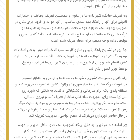
این هستند که شورا و شهرداری چطور از آنها بهره برداری کنند و چه وظایف و
اختیاراتی برای آنها قائل شوند.
وی تعریف جایگاه شورایاری‌ها در قانون و همچنین تعریف وظایف و اختیارات
قانونی برای آنها را راهکار بهره مندی مناسب از آنها خواند و افزود: برای مثال در
تصویب بودجه محلات باید خود محلات نظر بدهند و نسبت به هزینه‌ها و
درآمدهایی که محله‌شان دارد مطلع باشند. هر محله باید بداند که چه میزان
عوارض داده و چه مبلغی برای محله هزینه شده است.
نوذرپور در تشریح راهکار تبیین ساز و کار مناسب انتخابات شورا و حل اشکالات
موجود، گفت: در موضوع محله بندی شهرهای کشور اقدام بسیار خوبی در وزارت
کشور انجام شد و پس از خروج من از سازمان شهرداری‌ها نیز این موضوع
توسط وزیر کشور ابلاغ شد.
برابر قانون تقسیمات کشوری ، شهرها به محله‌ها و نواحی و مناطق تقسیم
می‌شوند، در گذشته تنها مناطق شهری در وزارت کشور به تصویب می‌رسیدند و
منطقه بندی یک الزام سازمانی و تشکیلاتی داشت، به شکلی که شهرداری
نمی‌توانست برای مدیریت مناطقش ساختار تعریف کند و نیروی انسانی
استخدام کند مگر پیش‌تر منطقه بندی‌ها به تصویب می‌رسید به عبارت دیگر
پس از تعریف محلات برای تعریف مدیریت باید بستر و ساختار فراهم می‌شد.
در حال حاضر شهرداری می‌تواند تا سطح نواحی، مدیریت تعریف کند.
وی ادامه داد: در تهران به دلیل اینکه تصویب محلات و مناطق شهری بر عهده
وزارت کشور نیست شورای شهر تهران متولی این کار است ولی باید یکبار
محله‌های شهر تهران به طور کامل تعیین تکلیف شوند و به تایید شورا برسد البته