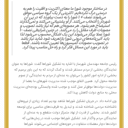
در ساختار موجود شورا ما معنای اکثریت و اقلیت را هم به
درستی درک نکرده‌ایم. اکثریتی از یک گروه سیاسی موفق
می‌شوند نصف + 1 شورا را به دست بیاورند که در پی آن
شهردار را انتخاب می‌کنند. از او پشتیبانی می‌کنند و نمی‌گذارند
استیضاح هم بشود. هر مصوبه‌ای هم که نیاز باشد تصویب و
مصوبات طرف مقابل را رد می‌کنند. در چنین شرایطی نصف -1
شورا عملا بیکار می‌شوند این یک اشکال محسوب می‌شود لذا
باید آئین‌نامه‌های درونی شورا بازتعریف شود شاید نیاز باشد
در تصویب مصوبات کمیسیون‌ها تعیین کننده باشند. قطعا
باید در مورد این مسائل فکر کرد و راه حل مناسب پیدا کرد.
رئیس جامعه مهندسان شهرساز با اشاره به تشکیل شوراها گفت: شوراها به عنوان
نمایندگان بخشی از مردم مستقر شدند و کمک کردند که به این باور برسیم که
بخشی از اداره امور کشور را می‌توان به عده‌ای از مردم به نمایندگی از عموم
جامعه محول کرد. همین اتفاق موجب شده مدیریت شهرهای ما بعضا از
مدیریت دولت‌ها موفق‌تر عمل کنند و موجب شده وابستگی بودجه‌ای مدیریت
محلی به منابع دولت کاهش پیدا کند.
وی ادامه داد: در جریان تشکیل شوراها شاهد بودیم تعداد زیادی از نیروهای
ناشناخته مردمی شناخته شدند و تبدیل به ظرفیت‌های مناسبی برای توسعه
کشور شدند. بخشی از قدرت از نهاد متمرکز دولت منقطع و به عده‌ای از
نمایندگان مردم واگذار شد. تشکیل شوراها موجب شده در زمان‌هایی که
دولت‌ها دچار معضلات متفاوت در حوزه‌های اجتماعی می‌شوند شوراها