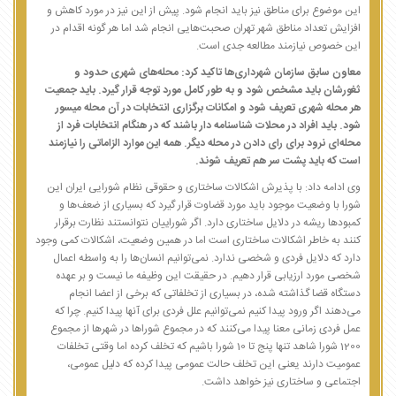
این موضوع برای مناطق نیز باید انجام شود. پیش از این نیز در مورد کاهش و
افزایش تعداد مناطق شهر تهران صحبت‌هایی انجام شد اما هر گونه اقدام در
این خصوص نیازمند مطالعه جدی است.
معاون سابق سازمان شهرداری‌ها تاکید کرد: محله‌های شهری حدود و
ثغورشان باید مشخص شود و به طور کامل مورد توجه قرار گیرد. باید جمعیت
هر محله شهری تعریف شود و امکانات برگزاری انتخابات در آن محله میسور
شود. باید افراد در محلات شناسنامه دار باشند که در هنگام انتخابات فرد از
محله‌ای نرود برای رای دادن در محله دیگر. همه این موارد الزاماتی را نیازمند
است که باید پشت سر هم تعریف شوند.
وی ادامه داد: با پذیرش اشکالات ساختاری و حقوقی نظام شورایی ایران این
شورا با وضعیت موجود باید مورد قضاوت قرار گیرد که بسیاری از ضعف‌ها و
کمبودها ریشه در دلایل ساختاری دارد. اگر شوراییان نتوانستند نظارت برقرار
کنند به خاطر اشکالات ساختاری است اما در همین وضعیت، اشکالات کمی وجود
دارد که دلایل فردی و شخصی ندارد. نمی‌توانیم انسان‌ها را به واسطه اعمال
شخصی مورد ارزیابی قرار دهیم. در حقیقت این وظیفه ما نیست و بر عهده
دستگاه قضا گذاشته شده، در بسیاری از تخلفاتی که برخی از اعضا انجام
می‌دهند اگر ورود پیدا کنیم نمی‌توانیم علل فردی برای آنها پیدا کنیم. چرا که
عمل فردی زمانی معنا پیدا می‌کنند که در مجموع شوراها در شهرها از مجموع
1200 شورا شاهد تنها پنج تا 10 شورا باشیم که تخلف کرده اما وقتی تخلفات
عمومیت دارند یعنی این تخلف حالت عمومی پیدا کرده که دلیل عمومی،
اجتماعی و ساختاری نیز خواهد داشت.