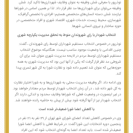
نوذرپور با معرفی شش وظیفه به عنوان وظایف شهرداری‌ها تاکید کرد: شش
وظیفه می‌توان برای شهرداری‌ها مد نظر قرار داد. لذا بر همین اساس در شوراها
نیازمند شش دسته انسان‌های متخصص هستیم؛ افرادی با تخصص گرافیک،
شهرسازی، محیط زیست، خدمات شهری، اقتصاد شهری و افراد متخصصی در
حوزه ساختار و نیروی انسانی شهرها.
انتخاب شهردار با رای شهروندان منوط به تحقق مدیریت یکپارچه شهری
نوذرپور در خصوص انتخاب مستقیم شهرداران توسط رای شهروندان ، گفت:
چنین اقدامی با وضعیت موجود مناسب نیست. هنگامیکه موضوع انتخاب
مستقیم شهرداران توسط مردم در لایحه مدیریت شهری عنوان شد برای آن
شروطی مد نظر قرار گرفت که یکی از آنها این بود که مدیریت شهری به همه
حوزه‌هایی که عنوان شد تعمیم داده شود و نظارت شورا به کل شهر تسری پیدا
کند.
وی ادامه داد: اگر وظیفه مدیریت محلی به شهرداری‌ها و به شورا اختیار نظارت
به کل شهر داده شد ، در آن زمان انتخاب شهردار توسط مردم معنادار خواهد بود.
در غیر اینصورت در وضعیت فعلی که شوراها وظایف محدود و اندکی دارند اگر
انتخاب شهردار نیز از آنها گرفته شود بیش از پیش به حاشیه رانده خواهند شد.
با کاهش اعضا شورا ضعیف‌تر شده است
وی در خصوص کاهش تعداد اعضای شورای شهر تهران از 31 نفر به 21 نفر در
پنجمین دوره انتخابات این شورا گفت: در شرایط فعلی با کاهش اعضا شورا
ضعیف‌تر شده است. باید تعداد اعضا به گونه‌ای انتخاب شود که این افراد