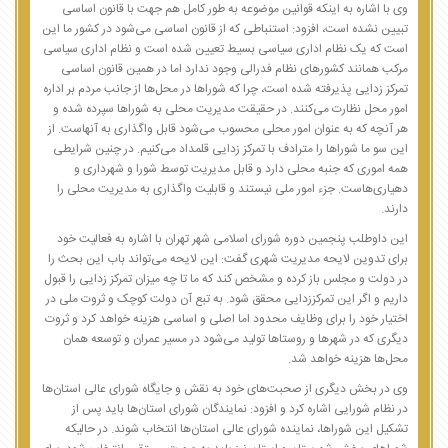
وی با اشاره به اینکه قوانین موضوعه به طور کامل هم جهت با قانون اساسی
تبیین نشده است، افزود: استنباطی که از قانون اساسی می‌شود در کشور ما این
است که یک نظام اداری سیاسی بسیط تعیین شده است و نظام اداری سیاسی
مرکب همانند کشورهای نظام فدرالی وجود ندارد اما در همین قانون اساسی
تمرکز زدایی پذیرفته شده است، چرا که شوراها در محل‌ها از جانب مردم بر اداره
امور محل نظارت می‌کنند. در حقیقت مدیریت محلی به شوراها سپرده شده و
هر آنچه که به عنوان امور محلی محسوب می‌شود قابل واگذاری به آنهاست. از
این سو ما شوراها را مترادف با تمرکز زدایی قلمداد می‌کنیم. در چنین شرایطی
همه اموری که جنبه محلی دارد و قابل مدیریت توسط شورا و شهرداری و
دهیاری‌هاست. جزء امور ملی نیستند و قابلیت واگذاری به مدیریت محلی را
دارند.
این داوطلب پنجمین دوره شورای اسلامی شهر تهران با اشاره به فعالیت خود
برای تدوین لایحه مدیریت شهری گفت: این لایحه می‌تواند باب این بحث را
در دولت و مجلس باز کرده و مشخص کند که ما تا چه میزان تمرکز زدایی را قبول
داریم و اگر این تمرکززدایی محقق شود. به تبع آن دولت کوچک و ثروت ملی در
اختیار خود را برای وظایف محدود اما اصلی و اساسی هزینه خواهد کرد و ثروت
دیگری که در شهرها و روستاها تولید می‌شود در مسیر عمران و توسعه همان
محل‌ها هزینه خواهد شد.
وی در بخش دیگری از صحبت‌های خود به نقش و جایگاه شورای عالی استان‌ها
در نظام شورایی اشاره کرد و افزود: نمایندگان شورای استان‌ها باید پس از
تشکیل این شوراها، نماینده شورای عالی استان‌ها انتخاب شوند. در حالیکه