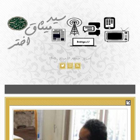
امـروز : جمعه, ۱۶ مرداد , ۱۴۰۵