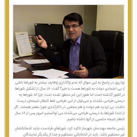
نوذرپور در پاسخ به این سوال که عدم واگذاری وظایف بیشتر به شوراها ناشی
از بی اعتمادی دولت به شوراها هست یا خیر؟ گفت: 18 سال از تشکیل شوراها
در کشور گذشته است اما هنوز این امر محقق نشده است. چرا که شوراها به
درستی طراحی نشدند و نمی‌توان از این طراحی غلط انتظار نتیجه‌ای درست
داشت. بی تردید هم دولت و هم مجلس در ناکارآمدی شورا مقصر هستند. اگر
از ابتدا شوراها به درستی طراحی می‌شدند می توانستیم امروز پس از 18 سال
انتظار نتیجه مناسبی از آنها داشته باشیم.
رئیس جامعه مهندسان شهرساز تاکید کرد: شوراهای فرادست نباید انتخاباتشان
غیر مستقیم باشد. باید در انتخاباتی مستقیم و جدا از یکدیگر نمایندگان