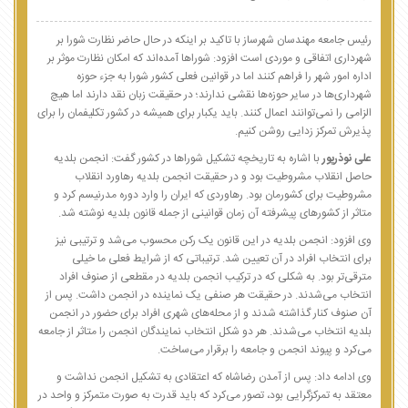
رئیس جامعه مهندسان شهرساز با تاکید بر اینکه در حال حاضر نظارت شورا بر
شهرداری اتفاقی و موردی است افزود: شوراها آمده‌اند که امکان نظارت موثر بر
اداره امور شهر را فراهم کنند اما در قوانین فعلی کشور شورا به جزء حوزه
شهرداری‌ها در سایر حوزه‌ها نقشی ندارند؛ در حقیقت زبان نقد دارند اما هیچ
الزامی را نمی‌توانند اعمال کنند. باید یکبار برای همیشه در کشور تکلیفمان را برای
پذیرش تمرکز زدایی روشن کنیم.
علی نوذرپور
با اشاره به تاریخچه تشکیل شوراها در کشور گفت: انجمن بلدیه
حاصل انقلاب مشروطیت بود و در حقیقت انجمن بلدیه رهاورد انقلاب
مشروطیت برای کشورمان بود. رهاوردی که ایران را وارد دوره مدرنیسم کرد و
متاثر از کشورهای پیشرفته آن زمان قوانینی از جمله قانون بلدیه نوشته شد.
وی افزود: انجمن بلدیه در این قانون یک رکن محسوب می‌شد و ترتیبی نیز
برای انتخاب افراد در آن تعیین شد. ترتیباتی که از شرایط فعلی ما خیلی
مترقی‌تر بود. به شکلی که در ترکیب انجمن بلدیه در مقطعی از صنوف افراد
انتخاب می‌شدند. در حقیقت هر صنفی یک نماینده در انجمن داشت. پس از
آن صنوف کنار گذاشته شدند و از محله‌های شهری افراد برای حضور در انجمن
بلدیه انتخاب می‌شدند. هر دو شکل انتخاب نمایندگان انجمن را متاثر از جامعه
می‌کرد و پیوند انجمن و جامعه را برقرار می‌ساخت.
وی ادامه داد: پس از آمدن رضاشاه که اعتقادی به تشکیل انجمن نداشت و
معتقد به تمرکزگرایی بود، تصور می‌کرد که باید قدرت به صورت متمرکز و واحد در