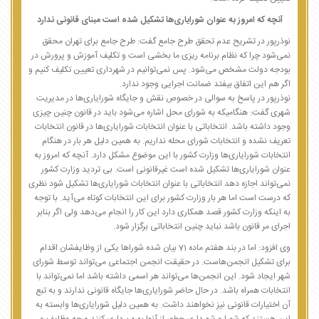
آنچه که امروز به عنوان شورایاری‌ها تشکیل شده است مبنای قانونی ندارد
نوذرپور در تشریح عدم تحقق طرح جامع گفت: طرح جامع برای تهران محقق
نمی‌شود چرا که نظام برنامه ریزی ما بخشی است و تکلیف آموزش و پرورش در
بودجه دولت مشخص می‌شود. پس نمی‌توانیم در شهرداری تعیین تکلیف کنیم و
اگر هم این اتفاق بیفتد ضمانت اجرایی وجود ندارد.
نوذرپور در پاسخ به سوالی در خصوص نقش و جایگاه شورایاری‌ها در مدیریت
شهری گفت: هنگامیکه به شورای محل اشاره می‌شود باید در قانون چنین چیزی
وجود داشته باشد. انتخاباتی با عنوان انتخابات شورایاری‌ها در قانون انتخابات
تعریف نشده و انتخابات شورای محله نداریم. به همین دلیل هر بار در هنگام
انتخابات شورایاری‌ها وزارت کشور با این موضوع مشکل دارد. آنچه که امروز به
عنوان شورایاری‌ها تشکیل شده است غیرقانونی است. بی تردید وزارت کشور
نمی‌تواند اجازه دهد انتخاباتی با عنوان انتخابات شورایاری‌ها تشکیل شود نظری
که درست است اما هر بار وزارت کشور برای این انتخابات کوتاه می‌آید. با توجه
به اینکه وزارت کشور قصد همکاری دارد این کار را انجام می‌دهد ولی اگر بنابر
اجرای مر قانون باشد نباید چنین انتخاباتی برگزار شود.
وی افزود: اما در بند هفتم ماده 71 بیان شده شوراها یکی از وظایفشان اقدام
برای تشکیل انجمن‌هاست. در حقیقت انجمن اجتماعی می‌تواند توسط شورای
شهر ایجاد شود. این انجمن‌ها می‌تواند هر اسمی داشته باشد اما نمی‌تواند با
انتخابات همراه باشد. در حال حاضر شورایاری‌ها جایگاه قانونی ندارند و به تبع
آن اختیارات قانونی نیز نخواهند داشت. به همین دلیل شورایاری‌ها وابسته به