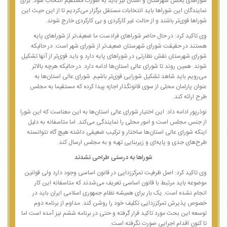
شوراهای بخش شهرستان و استان نیز باید به صورت مستقیم انتخاب شود. برای
نمایندگان این شوراها باید انتخابات مستقل برگزار می‌کردیم تا از این حیث این
شوراها قوی‌تر باشند و از حالت غیر کارکردی و بی کارکردی خارج شوند.
وی تاکید کرد: در حال حاضر شوراهای فرادست ما ضعیف‌تر از شوراهای پایه
هستند در حقیقت شورای شهرستان ضعیف‌تر از شورای شهر است. در حالیکه
شورای شهرستان نقش نظارتی در شوراهای پایه دارد و باید قوی‌تر از آنها تشکیل
شوند. همین روند تا شورای عالی استان‌ها ادامه دارد. در حالیکه هرچه بالاتر
می‌رویم باید شاهد تشکیل شورایی قوی‌تر باشیم. شورای عالی استان‌ها به
عنوان پارلمان محلی از سوی قانونگذار اجازه پیدا کرده که مستقیما به مجلس
طرح ارائه کند.
نوذرپور ادامه داد: این اختیار شورای عالی استان‌ها به این معناست که این شورا
از جنس مجلس است و امور محلی را نمایندگی می‌کند. اما متاسفانه به دلیل
اینکه شورای عالی استان‌ها ساختار و ترکیب ضعیفی داشته هیچ گاه نتوانسته
طرح‌های جدی و پایه‌ای و زیربنایی تهیه و به مجلس ارسال کند.
شوراها به درستی طراحی نشدند
وی تاکید کرد: اصل ظرفیت تمرکززدایی در قانون اساسی وجود دارد ولی قوانین
موضوعه باید مرتبط با قانون اساسی تعریف می‌شدند که متاسفانه این کار
انجام نشده است. یک بار برای همیشه نظام جمهوری اسلامی ایران باید در
خصوص پذیرش تمرکززدایی تکلیف خود را روشن کند. مداوم از برنامه دوم
توسعه این بحث مورد تاکید قرار گرفته و حتی در برنامه ششم نیز آمده است اما
تا کنون اقدام اجرایی صورت نگرفته است.