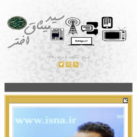
امـروز : یکشنبه, ۱۱ مرداد , ۱۴۰۵