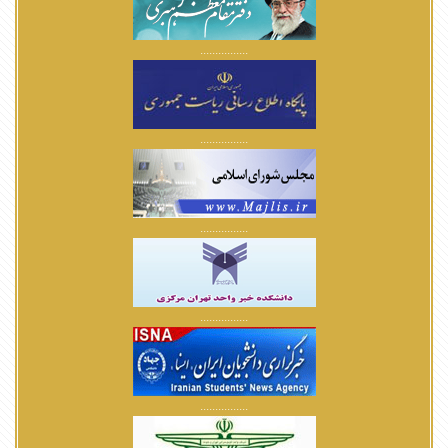
................
................
................
................
................