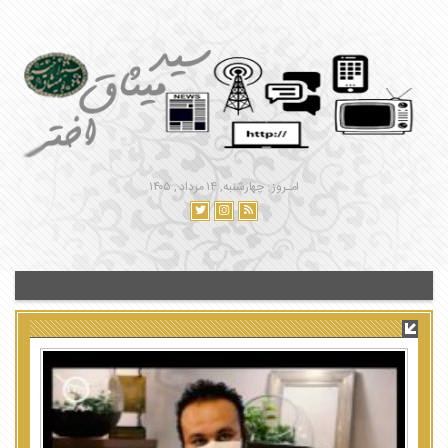
امـروز : چهارشنبه, ۱۴ مرداد , ۱۴۰۵