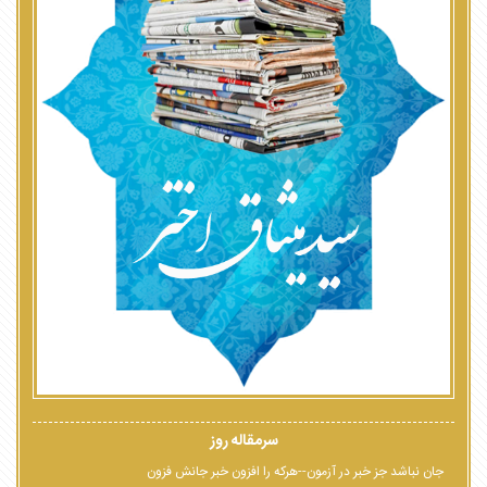
سرمقاله روز
جان نباشد جز خبر در آزمون--هرکه را افزون خبر جانش فزون