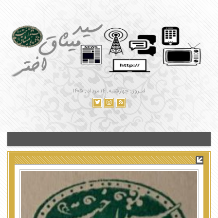
امـروز : چهارشنبه, ۱۴ مرداد , ۱۴۰۵