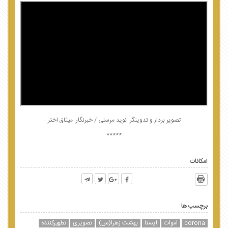
تصویر بردار و تدوینگر: نوید مرسلی / خبرنگار: میثاق اختر
*****
امکانات
برچسب ها
corona
اموات
ایسنا
بهشت زهرا(س)
تصویری
تطهیرکننده