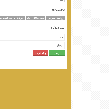
برچسب ها
روابط_عمومی
سیدمیثاق_اختر
شرکت_واحد_اتوبوسرا
ثبت دیدگاه