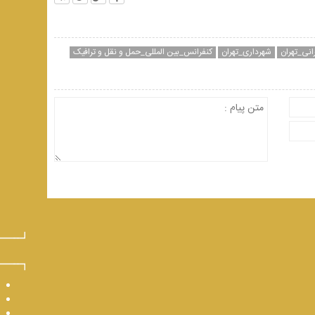
نی_تهران
شهرداری_تهران
کنفرانس_بین المللی_حمل و نقل و ترافیک