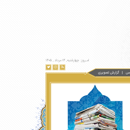
امـروز : چهارشنبه, ۱۴ مرداد , ۱۴۰۵
س
گزارش تصویری