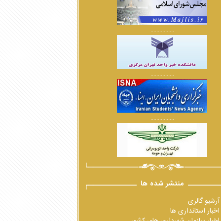
................
................
................
منتشر شده ها
آرشیو گالری
اخبار استانداری ها
اخبار سازمان شهرداری های کشور