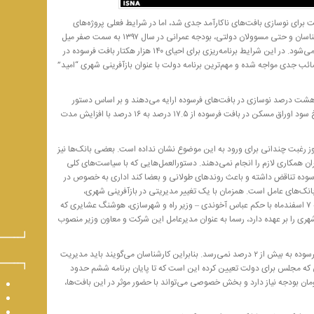
لت برای نوسازی بافت‌های ناکارآمد جدی‌ شد، اما در شرایط فعلی پروژه‌های
دولتی دچار فقر بودجه‌ای شده‌اند. بنا به اذعان برخی کارشناسان و حتی مسوولان دولتی، بودجه‌ عمرانی در سال ۱۳۹۷ به سمت صفر میل
می‌کند؛ چرا که عمده مخارج دولت در نظام توزیعی صرف می‌شود. در این شرایط برنامه‌ریزی برای احیای ۱۴۰ هزار هکتار بافت فرسوده در
ئب جدی مواجه شده و مهم‌ترین برنامه دولت با عنوان بازآفرینی شهری “امید”
شت درصد نوسازی در بافت‌های فرسوده ارایه می‌دهند و بر اساس دستور
رییس جمهور قرار است به شش درصد برسد. همچنین نرخ سود اوراق مسکن در بافت فرسوده از ۱۷.۵ درصد به ۱۶ درصد با افزایش مدت
 رغبت چندانی برای ورود به این موضوع نشان نداده است. بعضی بانک‌ها نیز
ان همکاری لازم را انجام نمی‌دهند. دستورالعمل‌هایی که با سیاست‌های کلی
سوده تناقض داشته و باعث روندهای طولانی و بعضا کند اداری به خصوص در
ک‌های عامل است. همزمان با یک تغییر مدیریتی در بازآفرینی شهری،
برنامه‌های نوسازی وارد فاز اجرایی شده است. روز دوشنبه ۷ اسفندماه با حکم عباس آخوندی – وزیر راه و شهرسازی، هوشنگ عشایری که
هری را بر عهده دارد، رسما به عنوان مدیرعامل این شرکت و معاون وزیر منصوب
از طرفی کل زمین‌های دولتی و شهرداری‌ها در بافت‌های فرسوده به بیش از ۲ درصد نمی‌رسد. بنابراین کارشناسان می‌گویند باید مدیریت
 که مجلس برای دولت تعیین کرده این است که تا پایان برنامه ششم حدود
ی ناکارآمد، نوسازی شود که ۱۲۳ تریلیون تومان بودجه نیاز دارد و بخش خصوصی می‌تواند با حضور موثر در این بافت‌ها،