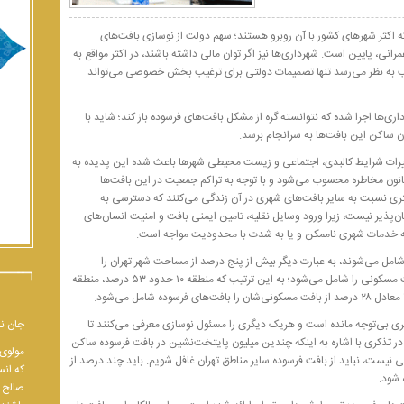
اکثر شهرهای کشور با آن روبرو هستند؛ سهم دولت از نوسازی بافت‌های
نی، پایین است. شهرداری‌ها نیز اگر توان مالی داشته باشند، در اکثر مواقع به
یب به نظر می‌رسد تنها تصمیمات دولتی برای ترغیب بخش خصوصی می‌تواند
‌ها اجرا شده که نتوانسته گره از مشکل بافت‌های فرسوده باز کند؛ شاید با
ن ساکن این بافت‌ها به سرانجام برسد.
یرات شرایط کالبدی، اجتماعی و زیست محیطی شهرها باعث شده این پدیده به
نون مخاطره محسوب می‌شود و با توجه به تراکم جمعیت در این بافت‌ها
 نسبت به سایر بافت‌های شهری در آن زندگی می‌کنند که دسترسی به
پذیر نیست، زیرا ورود وسایل‌ نقلیه، تامین ایمنی بافت و امنیت انسان‌های
 خدمات شهری ناممکن و یا به شدت با محدودیت مواجه است.
ه در تهران مساحتی بالغ بر ۴۴۰۰ هکتار را شامل می‌شوند، به عبارت دیگر بیش از پنج‌ درصد از مساحت شهر تهران را
بافت‌های فرسوده شهری دربر می‌گیرد که ۳۵ درصد از بافت مسکونی را شامل می‌شود؛ به این ترتیب که منطقه ۱۰ حدود ۵۳ درصد، منطقه
جان نب
ی بی‌توجه مانده است و هریک دیگری را مسئول نوسازی معرفی می‌کنند تا
 تذکری با اشاره به اینکه چندین میلیون پایتخت‌نشین در بافت فرسوده ساکن
مولوی 
 گفت: تنها رسیدگی به بافت فرسوده منطقه ۱۲ کافی نیست، نباید از بافت فرسوده سایر مناطق تهران غافل شویم. باید چند درصد از
که انس
 شود.
صالح و