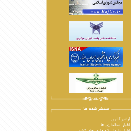
................
................
................
منتشر شده ها
آرشیو گالری
اخبار استانداری ها
اخبار سازمان شهرداری های کشور