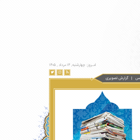
امـروز : چهارشنبه, ۱۴ مرداد , ۱۴۰۵
س
گزارش تصویری