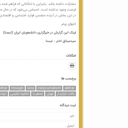
مشارکت داشته باشد. بنابراین با امکاناتی که فراهم شده ب
فرصت وجود نداشته است. احساس می‌شود که در حال حاضر
در این بخش در آینده متضمن فواید اجتماعی و اقتصادی 
انتهای پیام
لینک این گزارش در خبرگزاری دانشجویان ایران (ایسنا)
سیدمیثاق اختر – ایسنا
امکانات
برچسب ها
khtar
misagh
isna
iranjournalism
akhtar
بافت ناپایدار
تهران
جمعیت
حاشیه نشینی
دولت
ثبت دیدگاه